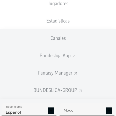
Jugadores
NACIÓN
15.10.1994
TAMAÑO
PESO
DEU
31 AÑOS
173 CM
72 KG
Estadísticas
Competition
Canales
Bundesliga 2
Bundesliga App
Season
Fantasy Manager
ESTADÍSTICAS
BUNDESLIGA-GROUP
TEMPORADA 2019/2020
Elegir idioma
Modo
Español