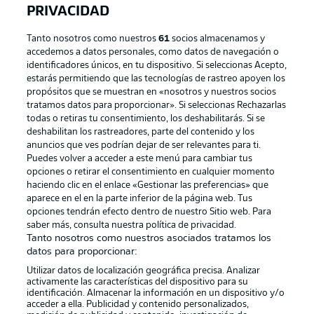
PRIVACIDAD
Tanto nosotros como nuestros
61
socios almacenamos y
accedemos a datos personales, como datos de navegación o
identificadores únicos, en tu dispositivo. Si seleccionas Acepto,
estarás permitiendo que las tecnologías de rastreo apoyen los
propósitos que se muestran en «nosotros y nuestros socios
tratamos datos para proporcionar». Si seleccionas Rechazarlas
Publicidad
Aviso legal
todas o retiras tu consentimiento, los deshabilitarás. Si se
Gestionar las preferencias
Declaracion de privacidad
deshabilitan los rastreadores, parte del contenido y los
anuncios que ves podrían dejar de ser relevantes para ti.
Canales
Trabajos
Puedes volver a acceder a este menú para cambiar tus
opciones o retirar el consentimiento en cualquier momento
Jugadores
Condiciones de uso
haciendo clic en el enlace «Gestionar las preferencias» que
Sello Editorial
Contacto
aparece en el en la parte inferior de la página web. Tus
opciones tendrán efecto dentro de nuestro Sitio web. Para
saber más, consulta nuestra política de privacidad.
Tanto nosotros como nuestros asociados tratamos los
datos para proporcionar:
Utilizar datos de localización geográfica precisa. Analizar
activamente las características del dispositivo para su
identificación. Almacenar la información en un dispositivo y/o
acceder a ella. Publicidad y contenido personalizados,