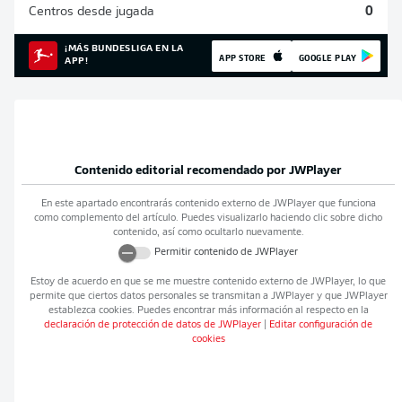
Centros desde jugada
0
¡MÁS BUNDESLIGA EN LA
APP STORE
GOOGLE PLAY
APP!
Contenido editorial recomendado por
JWPlayer
En este apartado encontrarás contenido externo de
JWPlayer
que funciona
como complemento del artículo. Puedes visualizarlo haciendo clic sobre dicho
contenido, así como ocultarlo nuevamente.
Permitir contenido de
JWPlayer
Estoy de acuerdo en que se me muestre contenido externo de
JWPlayer
, lo que
permite que ciertos datos personales se transmitan a
JWPlayer
y que
JWPlayer
establezca cookies. Puedes encontrar más información al respecto en la
declaración de protección de datos de
JWPlayer
|
Editar configuración de
cookies