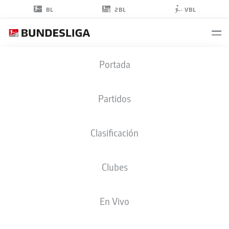
2BL
BL
VBL
MARLON
Portada
RITTER
7
Partidos
Clasificación
CENTROCAMPISTA
Clubes
KAISERSLAUTERN
ESTADÍSTICAS TEMPORADA 2019/2020
GOLES
En Vivo