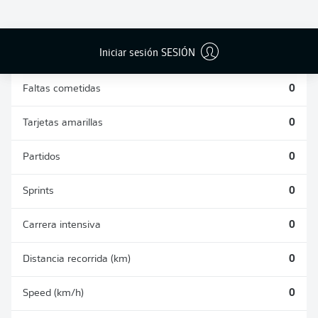
DUELOS
DUELOS
DIVIDIDOS
AÉREOS
GANADOS
GANADOS
0
0
Iniciar sesión SESIÓN
Faltas cometidas
0
Tarjetas amarillas
0
Partidos
0
Sprints
0
Carrera intensiva
0
Distancia recorrida (km)
0
Speed (km/h)
0