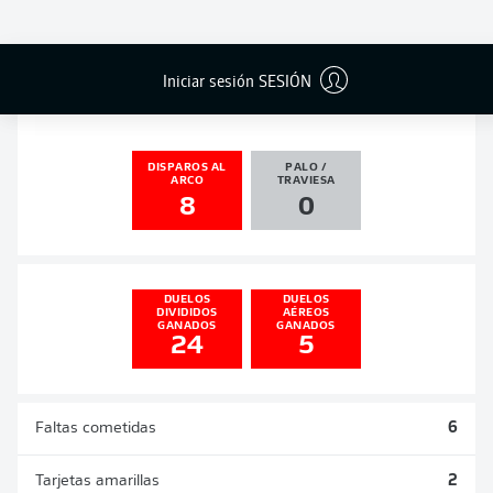
GOLES
ASISTENCIAS
PENALES
ACTUALIZADO
0
1
0
0
Iniciar sesión SESIÓN
DISPAROS AL
PALO /
ARCO
TRAVIESA
8
0
DUELOS
DUELOS
DIVIDIDOS
AÉREOS
GANADOS
GANADOS
24
5
Faltas cometidas
6
Tarjetas amarillas
2