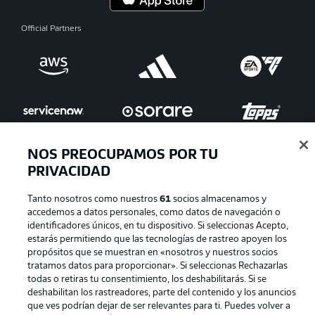
Official Partners
NOS PREOCUPAMOS POR TU
PRIVACIDAD
Publicidad
Aviso legal
Tanto nosotros como nuestros
61
socios almacenamos y
accedemos a datos personales, como datos de navegación o
Gestionar las preferencias
Declaracion de privacidad
identificadores únicos, en tu dispositivo. Si seleccionas Acepto,
Canales
Trabajos
estarás permitiendo que las tecnologías de rastreo apoyen los
propósitos que se muestran en «nosotros y nuestros socios
Jugadores
Condiciones de uso
tratamos datos para proporcionar». Si seleccionas Rechazarlas
todas o retiras tu consentimiento, los deshabilitarás. Si se
Sello Editorial
Contacto
deshabilitan los rastreadores, parte del contenido y los anuncios
que ves podrían dejar de ser relevantes para ti. Puedes volver a