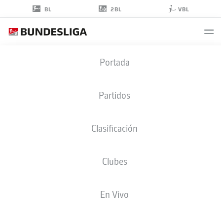
2BL
BL
VBL
FARIDE
Portada
ALIDOU
48
Partidos
Clasificación
CENTROCAMPISTA
Clubes
KAISERSLAUTERN
ESTADÍSTICAS TEMPORADA 2024/2025
GOLES
En Vivo