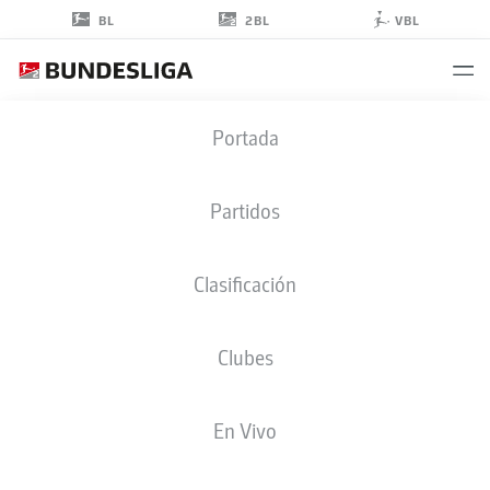
2BL
BL
VBL
NOAH
Portada
KÖNIG
43
Partidos
Clasificación
DEFENSA
Clubes
GREUTHER FÜRTH
ESTADÍSTICAS TEMPORADA 2025/2026
GOLES
En Vivo