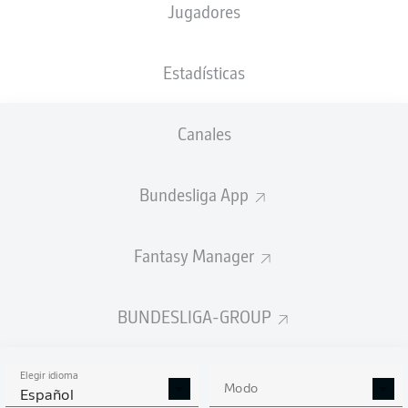
Jugadores
NACIÓN
17.05.2003
TAMAÑO
PESO
DEU
23 AÑOS
188 CM
86 KG
Estadísticas
Competition
Canales
Bundesliga 2
Season
Bundesliga App
2025/2026
Fantasy Manager
ESTADÍSTICAS
BUNDESLIGA-GROUP
TEMPORADA 2025/2026
Elegir idioma
Modo
Español