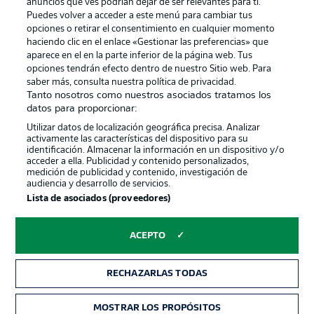
anuncios que ves podrían dejar de ser relevantes para ti.
Canales
Trabajos
Puedes volver a acceder a este menú para cambiar tus
opciones o retirar el consentimiento en cualquier momento
Jugadores
Condiciones de uso
haciendo clic en el enlace «Gestionar las preferencias» que
Sello Editorial
Contacto
aparece en el en la parte inferior de la página web. Tus
opciones tendrán efecto dentro de nuestro Sitio web. Para
saber más, consulta nuestra política de privacidad.
Tanto nosotros como nuestros asociados tratamos los
datos para proporcionar:
Utilizar datos de localización geográfica precisa. Analizar
activamente las características del dispositivo para su
identificación. Almacenar la información en un dispositivo y/o
acceder a ella. Publicidad y contenido personalizados,
medición de publicidad y contenido, investigación de
audiencia y desarrollo de servicios.
© 2026 Bundesliga-Gruppe GmbH
Lista de asociados (proveedores)
Elegir idioma
ACEPTO
Español
RECHAZARLAS TODAS
Modo
MOSTRAR LOS PROPÓSITOS