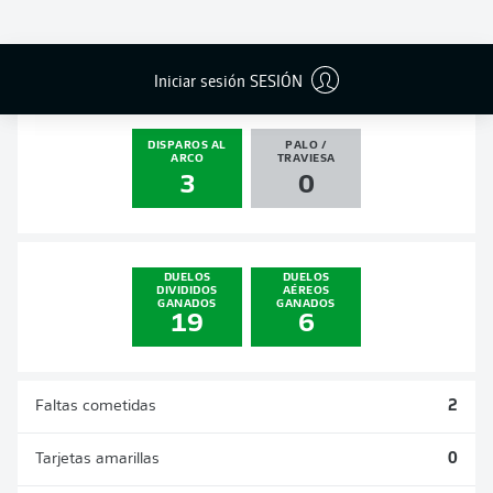
GOLES
ASISTENCIAS
PENALES
ACTUALIZADO
0
0
0
0
Iniciar sesión SESIÓN
DISPAROS AL
PALO /
ARCO
TRAVIESA
3
0
DUELOS
DUELOS
DIVIDIDOS
AÉREOS
GANADOS
GANADOS
19
6
Faltas cometidas
2
Tarjetas amarillas
0