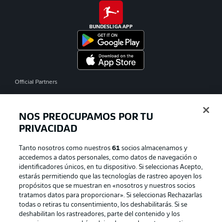
BUNDESLIGA APP
Official Partners
NOS PREOCUPAMOS POR TU
PRIVACIDAD
Tanto nosotros como nuestros
61
socios almacenamos y
accedemos a datos personales, como datos de navegación o
identificadores únicos, en tu dispositivo. Si seleccionas Acepto,
estarás permitiendo que las tecnologías de rastreo apoyen los
propósitos que se muestran en «nosotros y nuestros socios
tratamos datos para proporcionar». Si seleccionas Rechazarlas
Publicidad
Aviso legal
todas o retiras tu consentimiento, los deshabilitarás. Si se
Gestionar las preferencias
Declaracion de privacidad
deshabilitan los rastreadores, parte del contenido y los