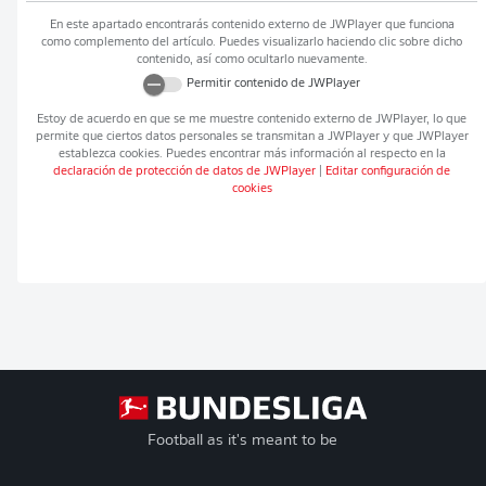
En este apartado encontrarás contenido externo de
JWPlayer
que funciona
como complemento del artículo. Puedes visualizarlo haciendo clic sobre dicho
contenido, así como ocultarlo nuevamente.
Permitir contenido de
JWPlayer
Estoy de acuerdo en que se me muestre contenido externo de
JWPlayer
, lo que
permite que ciertos datos personales se transmitan a
JWPlayer
y que
JWPlayer
establezca cookies. Puedes encontrar más información al respecto en la
declaración de protección de datos de
JWPlayer
|
Editar configuración de
cookies
Football as it's meant to be