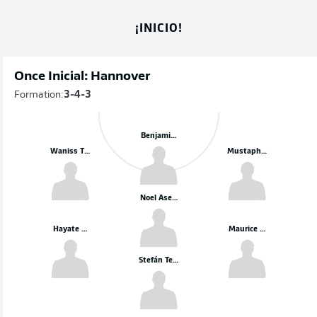
¡INICIO!
Once Inicial: Hannover
Formation:
3-4-3
Benjamin Källman
Waniss Taibi
Mustapha Bundu
Noel Aseko Nkili
Hayate Matsuda
Maurice Neubauer
Stefán Teitur Thórdarson