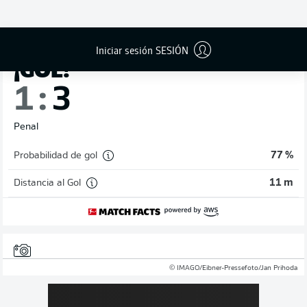
90'
+ 10
DAISUKE
YOKOTA
Iniciar sesión SESIÓN
¡GOL!
1
:
3
Penal
Probabilidad de gol
77 %
Distancia al Gol
11 m
© IMAGO/Eibner-Pressefoto/Jan Prihoda