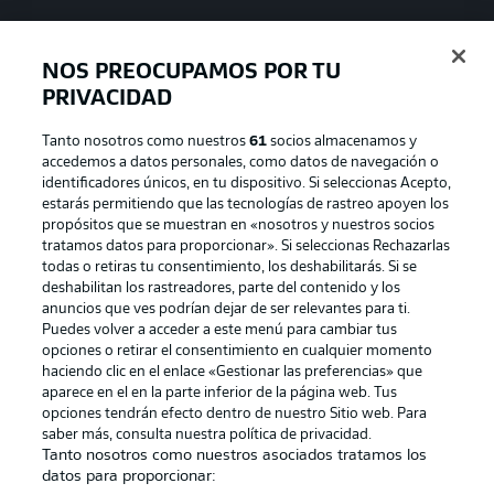
NOS PREOCUPAMOS POR TU
PRIVACIDAD
Tanto nosotros como nuestros
61
socios almacenamos y
accedemos a datos personales, como datos de navegación o
identificadores únicos, en tu dispositivo. Si seleccionas Acepto,
estarás permitiendo que las tecnologías de rastreo apoyen los
propósitos que se muestran en «nosotros y nuestros socios
tratamos datos para proporcionar». Si seleccionas Rechazarlas
Publicidad
Aviso legal
todas o retiras tu consentimiento, los deshabilitarás. Si se
Gestionar las preferencias
Declaracion de privacidad
deshabilitan los rastreadores, parte del contenido y los
anuncios que ves podrían dejar de ser relevantes para ti.
Canales
Trabajos
Puedes volver a acceder a este menú para cambiar tus
opciones o retirar el consentimiento en cualquier momento
Jugadores
Condiciones de uso
haciendo clic en el enlace «Gestionar las preferencias» que
Sello Editorial
Contacto
aparece en el en la parte inferior de la página web. Tus
opciones tendrán efecto dentro de nuestro Sitio web. Para
saber más, consulta nuestra política de privacidad.
Tanto nosotros como nuestros asociados tratamos los
datos para proporcionar: