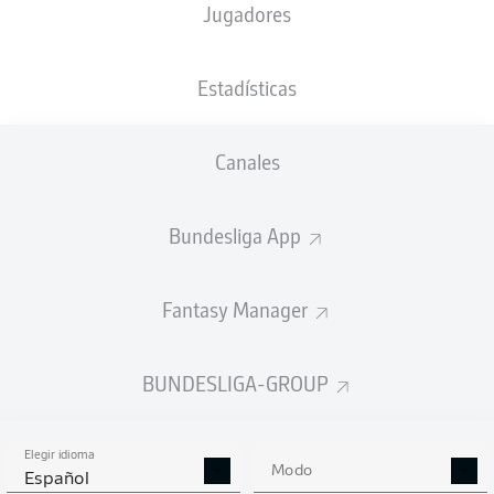
Jugadores
18'
M. Bundu
BBBank Wildpark
(30.255 Espectadores)
Estadísticas
Konrad Viktor Moritz Oldhafer
Canales
Anuncio
Bundesliga App
Fantasy Manager
FINAL
BUNDESLIGA-GROUP
Tarjeta amarilla
90'
+ 10
MARVIN
WANITZEK
Elegir idioma
Modo
Español