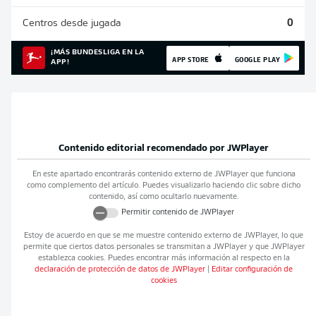
Centros desde jugada
0
¡MÁS BUNDESLIGA EN LA
APP STORE
GOOGLE PLAY
APP!
Contenido editorial recomendado por
JWPlayer
En este apartado encontrarás contenido externo de
JWPlayer
que funciona
como complemento del artículo. Puedes visualizarlo haciendo clic sobre dicho
contenido, así como ocultarlo nuevamente.
Permitir contenido de
JWPlayer
Estoy de acuerdo en que se me muestre contenido externo de
JWPlayer
, lo que
permite que ciertos datos personales se transmitan a
JWPlayer
y que
JWPlayer
establezca cookies. Puedes encontrar más información al respecto en la
declaración de protección de datos de
JWPlayer
|
Editar configuración de
cookies