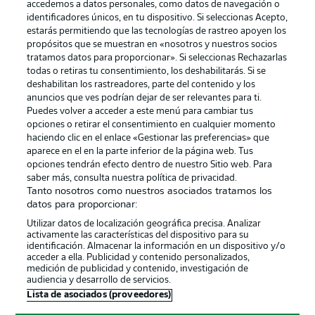
accedemos a datos personales, como datos de navegación o
identificadores únicos, en tu dispositivo. Si seleccionas Acepto,
estarás permitiendo que las tecnologías de rastreo apoyen los
propósitos que se muestran en «nosotros y nuestros socios
tratamos datos para proporcionar». Si seleccionas Rechazarlas
Publicidad
Aviso legal
todas o retiras tu consentimiento, los deshabilitarás. Si se
Gestionar las preferencias
Declaracion de privacidad
deshabilitan los rastreadores, parte del contenido y los
anuncios que ves podrían dejar de ser relevantes para ti.
Canales
Trabajos
Puedes volver a acceder a este menú para cambiar tus
opciones o retirar el consentimiento en cualquier momento
Jugadores
Condiciones de uso
haciendo clic en el enlace «Gestionar las preferencias» que
Sello Editorial
Contacto
aparece en el en la parte inferior de la página web. Tus
opciones tendrán efecto dentro de nuestro Sitio web. Para
saber más, consulta nuestra política de privacidad.
Tanto nosotros como nuestros asociados tratamos los
datos para proporcionar:
Utilizar datos de localización geográfica precisa. Analizar
activamente las características del dispositivo para su
identificación. Almacenar la información en un dispositivo y/o
acceder a ella. Publicidad y contenido personalizados,
medición de publicidad y contenido, investigación de
audiencia y desarrollo de servicios.
© 2026 Bundesliga-Gruppe GmbH
Lista de asociados (proveedores)