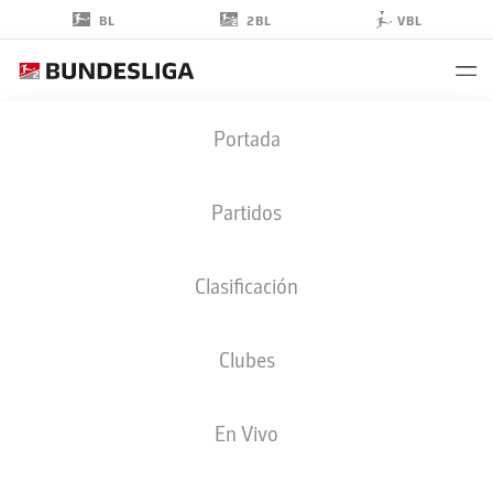
2BL
BL
VBL
DŽENIS
Portada
BURNIĆ
17
Partidos
Clasificación
CENTROCAMPISTA
Clubes
KARLSRUHE
ESTADÍSTICAS TEMPORADA 2026/2027
GOLES
COMPA
En Vivo