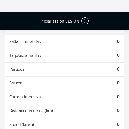
DUELOS
DUELOS
DIVIDIDOS
AÉREOS
GANADOS
GANADOS
0
0
Iniciar sesión SESIÓN
Faltas cometidas
0
Tarjetas amarillas
0
Partidos
0
Sprints
0
Carrera intensiva
0
Distancia recorrida (km)
0
Speed (km/h)
0