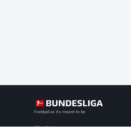
Football as it's meant to be
Official Partners