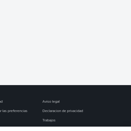
ad
Aviso legal
r las preferencias
Declaracion de privacidad
Trabajos
es
Condiciones de uso