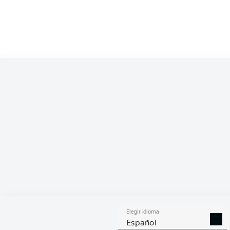
Competition
Bundesliga 2
Season
2026/2027
ESTA
Elegir idioma
DUELOS
DUE
DIVIDIDOS
AÉR
Español
GANADOS
GANA