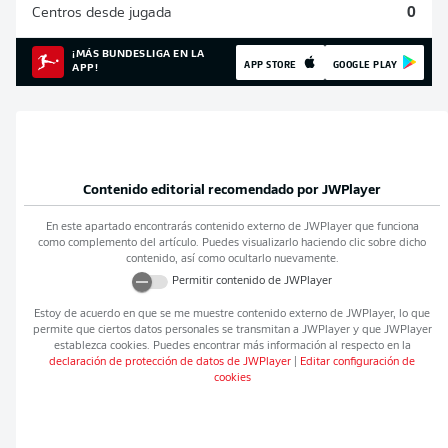
Centros desde jugada
0
¡MÁS BUNDESLIGA EN LA
APP STORE
GOOGLE PLAY
APP!
Contenido editorial recomendado por
JWPlayer
En este apartado encontrarás contenido externo de
JWPlayer
que funciona
como complemento del artículo. Puedes visualizarlo haciendo clic sobre dicho
contenido, así como ocultarlo nuevamente.
Permitir contenido de
JWPlayer
Estoy de acuerdo en que se me muestre contenido externo de
JWPlayer
, lo que
permite que ciertos datos personales se transmitan a
JWPlayer
y que
JWPlayer
establezca cookies. Puedes encontrar más información al respecto en la
declaración de protección de datos de
JWPlayer
|
Editar configuración de
cookies