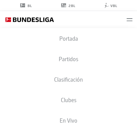
2BL
BL
VBL
DAVID
Portada
HEROLD
20
Partidos
Clasificación
DEFENSA
Clubes
BORUSSIA MÖNCHENGLADBACH
ESTADÍSTICAS TEMPORADA 2026/2027
GOLES
COMPA
En Vivo