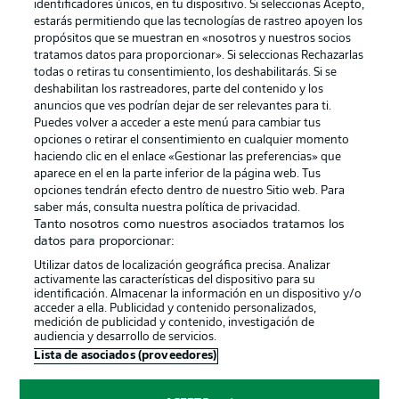
identificadores únicos, en tu dispositivo. Si seleccionas Acepto,
estarás permitiendo que las tecnologías de rastreo apoyen los
propósitos que se muestran en «nosotros y nuestros socios
tratamos datos para proporcionar». Si seleccionas Rechazarlas
Publicidad
Aviso legal
todas o retiras tu consentimiento, los deshabilitarás. Si se
Gestionar las preferencias
Declaracion de privacidad
deshabilitan los rastreadores, parte del contenido y los
anuncios que ves podrían dejar de ser relevantes para ti.
Canales
Trabajos
Puedes volver a acceder a este menú para cambiar tus
opciones o retirar el consentimiento en cualquier momento
Jugadores
Condiciones de uso
haciendo clic en el enlace «Gestionar las preferencias» que
Sello Editorial
Contacto
aparece en el en la parte inferior de la página web. Tus
opciones tendrán efecto dentro de nuestro Sitio web. Para
saber más, consulta nuestra política de privacidad.
Tanto nosotros como nuestros asociados tratamos los
datos para proporcionar:
Utilizar datos de localización geográfica precisa. Analizar
activamente las características del dispositivo para su
identificación. Almacenar la información en un dispositivo y/o
acceder a ella. Publicidad y contenido personalizados,
medición de publicidad y contenido, investigación de
audiencia y desarrollo de servicios.
© 2026 Bundesliga-Gruppe GmbH
Lista de asociados (proveedores)
Elegir idioma