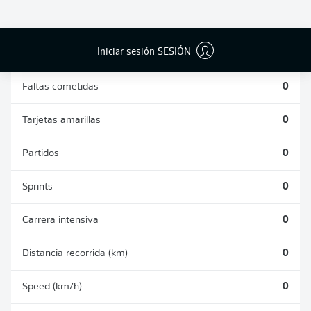
DUELOS
DUELOS
DIVIDIDOS
AÉREOS
GANADOS
GANADOS
0
0
Iniciar sesión SESIÓN
Faltas cometidas
0
Tarjetas amarillas
0
Partidos
0
Sprints
0
Carrera intensiva
0
Distancia recorrida (km)
0
Speed (km/h)
0