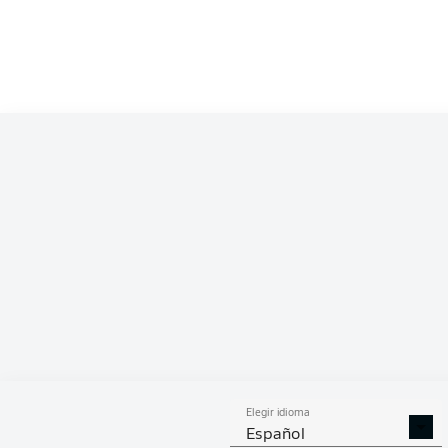
Competition
Bundesliga 2
Season
2026/2027
ESTA
Elegir idioma
DUELOS
DUE
DIVIDIDOS
AÉR
Español
GANADOS
GANA