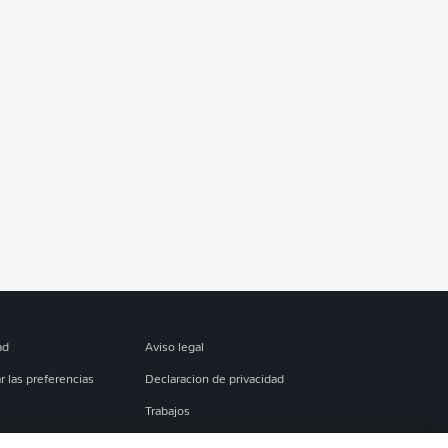
ad
Aviso legal
r las preferencias
Declaracion de privacidad
Trabajos
es
Condiciones de uso