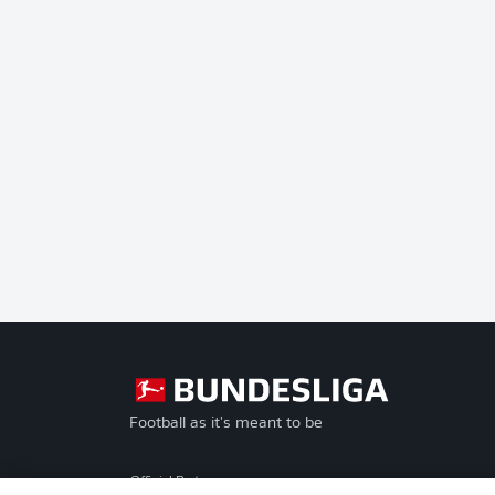
Football as it's meant to be
Official Partners