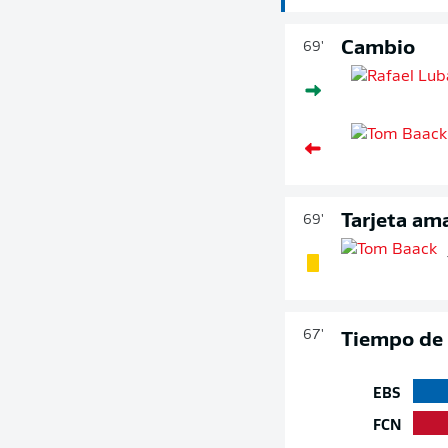
Cambio
69'
Tarjeta ama
69'
67'
Tiempo de 
EBS
FCN