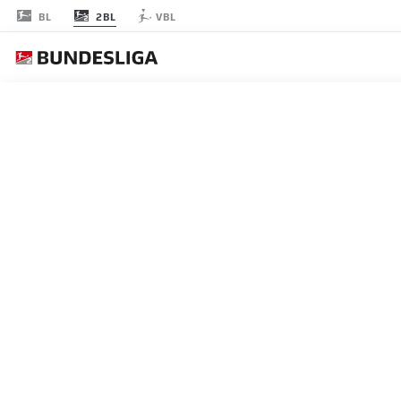
2BL
BL
VBL
FECHA 28
EN