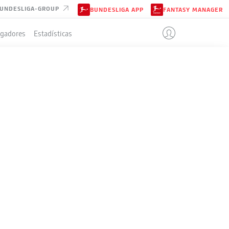
UNDESLIGA-GROUP
BUNDESLIGA APP
FANTASY MANAGER
ugadores
Estadísticas
IÓN