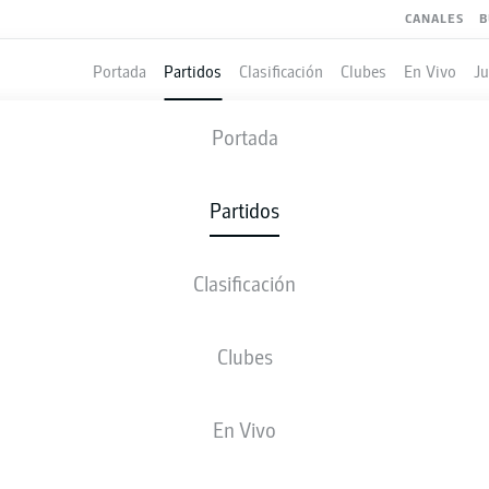
CANALES
B
Portada
Partidos
Clasificación
Clubes
En Vivo
J
BRAUNSCHWEIG
-
NUREMBERG
Portada
EBS
FCN
1
1
Partidos
Clasificación
 VIVO
ALINEACIONES
ESTADÍSTICAS
CLASIFICAC
Clubes
J. Mijatović
61'
En Vivo
17'
R. Nzingoula
EINTRACHT-STADION
(21.261 Espectadores)