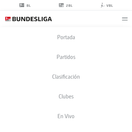
2BL
BL
VBL
PIET
Portada
SCOBEL
19
Partidos
Clasificación
DELANTERO
Clubes
NUREMBERG
ESTADÍSTICAS TEMPORADA 2026/2027
GOLES
COMPA
En Vivo