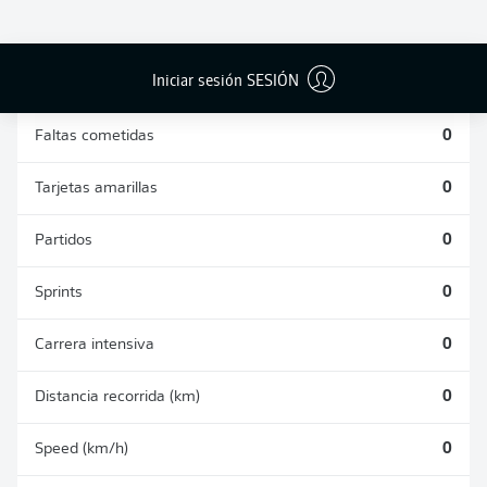
DUELOS
DUELOS
DIVIDIDOS
AÉREOS
GANADOS
GANADOS
0
0
Iniciar sesión SESIÓN
Faltas cometidas
0
Tarjetas amarillas
0
Partidos
0
Sprints
0
Carrera intensiva
0
Distancia recorrida (km)
0
Speed (km/h)
0