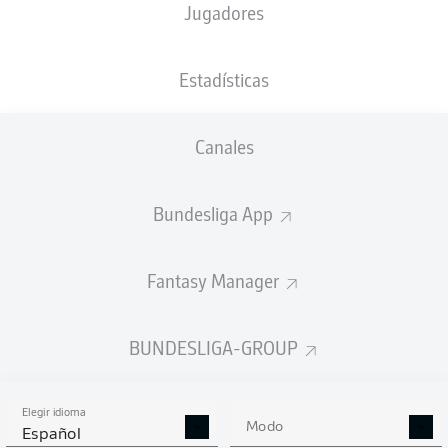
Jugadores
NACIÓN
22.04.2005
TAMAÑO
PESO
DEU
21 AÑOS
191 CM
85 KG
Estadísticas
Competition
Canales
Bundesliga 2
Season
Bundesliga App
2026/2027
Fantasy Manager
ESTADÍSTICAS
BUNDESLIGA-GROUP
TEMPORADA 2026/2027
Elegir idioma
Modo
Español