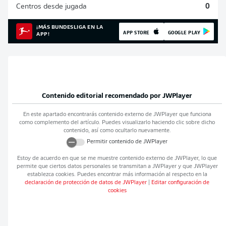
Centros desde jugada
0
¡MÁS BUNDESLIGA EN LA
APP STORE
GOOGLE PLAY
APP!
Contenido editorial recomendado por
JWPlayer
En este apartado encontrarás contenido externo de
JWPlayer
que funciona
como complemento del artículo. Puedes visualizarlo haciendo clic sobre dicho
contenido, así como ocultarlo nuevamente.
Permitir contenido de
JWPlayer
Estoy de acuerdo en que se me muestre contenido externo de
JWPlayer
, lo que
permite que ciertos datos personales se transmitan a
JWPlayer
y que
JWPlayer
establezca cookies. Puedes encontrar más información al respecto en la
declaración de protección de datos de
JWPlayer
|
Editar configuración de
cookies