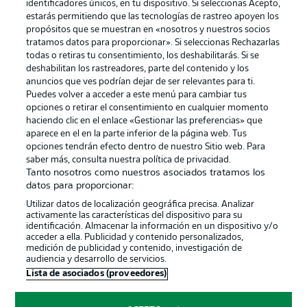
identificadores únicos, en tu dispositivo. Si seleccionas Acepto,
estarás permitiendo que las tecnologías de rastreo apoyen los
propósitos que se muestran en «nosotros y nuestros socios
tratamos datos para proporcionar». Si seleccionas Rechazarlas
Publicidad
Aviso legal
todas o retiras tu consentimiento, los deshabilitarás. Si se
Gestionar las preferencias
Declaracion de privacidad
deshabilitan los rastreadores, parte del contenido y los
anuncios que ves podrían dejar de ser relevantes para ti.
Canales
Trabajos
Puedes volver a acceder a este menú para cambiar tus
opciones o retirar el consentimiento en cualquier momento
Jugadores
Condiciones de uso
haciendo clic en el enlace «Gestionar las preferencias» que
Sello Editorial
Contacto
aparece en el en la parte inferior de la página web. Tus
opciones tendrán efecto dentro de nuestro Sitio web. Para
saber más, consulta nuestra política de privacidad.
Tanto nosotros como nuestros asociados tratamos los
datos para proporcionar:
Utilizar datos de localización geográfica precisa. Analizar
activamente las características del dispositivo para su
identificación. Almacenar la información en un dispositivo y/o
acceder a ella. Publicidad y contenido personalizados,
medición de publicidad y contenido, investigación de
audiencia y desarrollo de servicios.
© 2026 Bundesliga-Gruppe GmbH
Lista de asociados (proveedores)
Elegir idioma