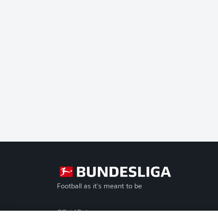
Football as it's meant to be
Official Partners