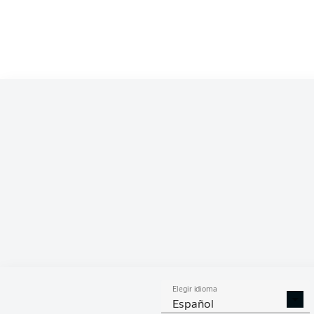
Competition
Bundesliga 2
Season
2026/2027
ESTA
Elegir idioma
DUELOS
DUE
DIVIDIDOS
AÉR
Español
GANADOS
GANA