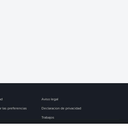
ad
Aviso legal
r las preferencias
Declaracion de privacidad
Trabajos
es
Condiciones de uso