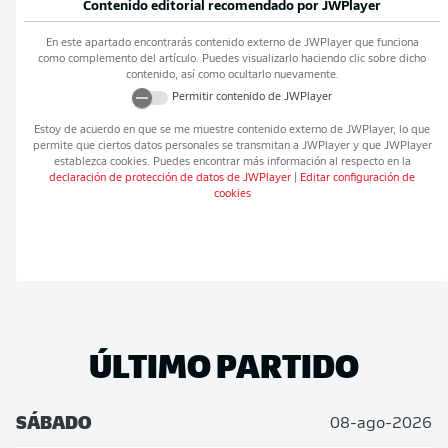
Contenido editorial recomendado por
JWPlayer
En este apartado encontrarás contenido externo de
JWPlayer
que funciona
como complemento del artículo. Puedes visualizarlo haciendo clic sobre dicho
contenido, así como ocultarlo nuevamente.
Permitir contenido de
JWPlayer
Estoy de acuerdo en que se me muestre contenido externo de
JWPlayer
, lo que
permite que ciertos datos personales se transmitan a
JWPlayer
y que
JWPlayer
establezca cookies. Puedes encontrar más información al respecto en la
declaración de protección de datos de
JWPlayer
|
Editar configuración de
cookies
ÚLTIMO PARTIDO
SÁBADO
08-ago-2026