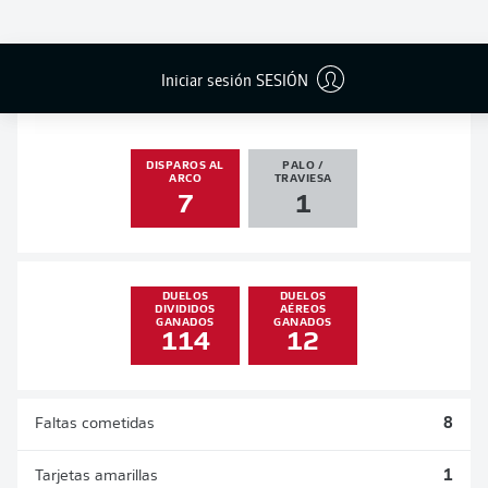
GOLES
ASISTENCIAS
PENALES
ACTUALIZADO
2
1
0
0
Iniciar sesión SESIÓN
DISPAROS AL
PALO /
ARCO
TRAVIESA
7
1
DUELOS
DUELOS
DIVIDIDOS
AÉREOS
GANADOS
GANADOS
114
12
Faltas cometidas
8
Tarjetas amarillas
1