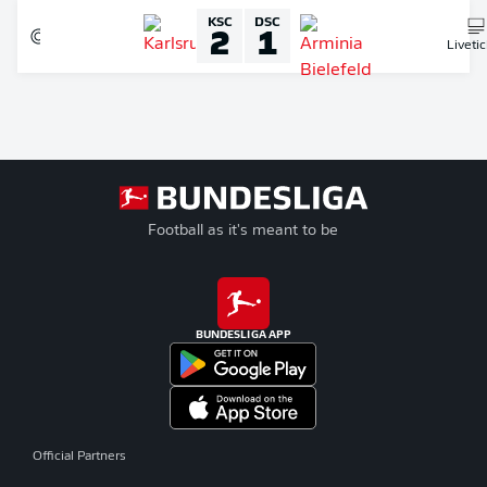
KSC
DSC
2
1
Liveti
Football as it's meant to be
BUNDESLIGA APP
Official Partners