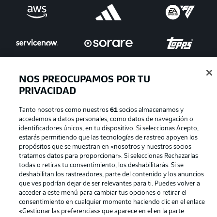
NOS PREOCUPAMOS POR TU
PRIVACIDAD
Publicidad
Aviso legal
Tanto nosotros como nuestros
61
socios almacenamos y
Gestionar las preferencias
Declaracion de privacidad
accedemos a datos personales, como datos de navegación o
identificadores únicos, en tu dispositivo. Si seleccionas Acepto,
Canales
Trabajos
estarás permitiendo que las tecnologías de rastreo apoyen los
Jugadores
Condiciones de uso
propósitos que se muestran en «nosotros y nuestros socios
tratamos datos para proporcionar». Si seleccionas Rechazarlas
Sello Editorial
Contacto
todas o retiras tu consentimiento, los deshabilitarás. Si se
deshabilitan los rastreadores, parte del contenido y los anuncios
que ves podrían dejar de ser relevantes para ti. Puedes volver a
acceder a este menú para cambiar tus opciones o retirar el
consentimiento en cualquier momento haciendo clic en el enlace
«Gestionar las preferencias» que aparece en el en la parte