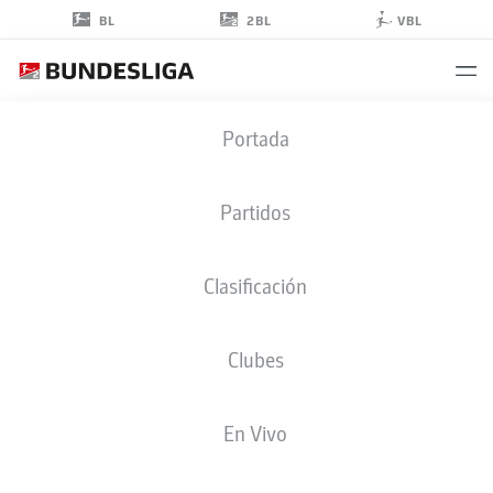
2BL
BL
VBL
HENRI
Portada
KOUDOSSOU
8
Partidos
Clasificación
CENTROCAMPISTA
Clubes
NUREMBERG
ESTADÍSTICAS TEMPORADA 2025/2026
GOLES
En Vivo