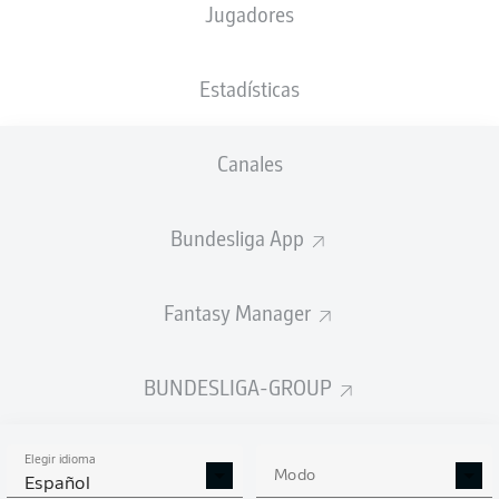
Jugadores
NACIÓN
PESO
02.10.2004
TAMAÑO
DEU
,
73
21 AÑOS
180 CM
RUS
KG
Estadísticas
Canales
Competition
Bundesliga 2
Bundesliga App
Season
2026/2027
Fantasy Manager
BUNDESLIGA-GROUP
ESTADÍSTICAS
TEMPORADA 2026/2027
Elegir idioma
Modo
Español