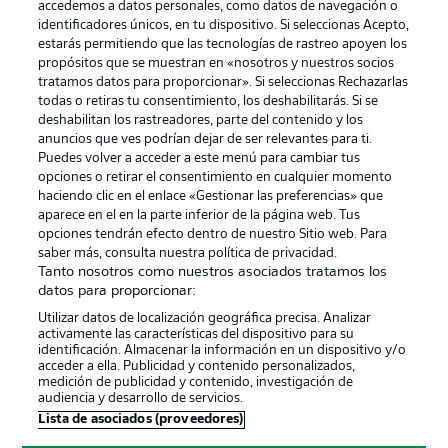
accedemos a datos personales, como datos de navegación o
identificadores únicos, en tu dispositivo. Si seleccionas Acepto,
estarás permitiendo que las tecnologías de rastreo apoyen los
propósitos que se muestran en «nosotros y nuestros socios
tratamos datos para proporcionar». Si seleccionas Rechazarlas
Publicidad
Aviso legal
todas o retiras tu consentimiento, los deshabilitarás. Si se
Gestionar las preferencias
Declaracion de privacidad
deshabilitan los rastreadores, parte del contenido y los
anuncios que ves podrían dejar de ser relevantes para ti.
Canales
Trabajos
Puedes volver a acceder a este menú para cambiar tus
opciones o retirar el consentimiento en cualquier momento
Jugadores
Condiciones de uso
haciendo clic en el enlace «Gestionar las preferencias» que
Sello Editorial
Contacto
aparece en el en la parte inferior de la página web. Tus
opciones tendrán efecto dentro de nuestro Sitio web. Para
saber más, consulta nuestra política de privacidad.
Tanto nosotros como nuestros asociados tratamos los
datos para proporcionar:
Utilizar datos de localización geográfica precisa. Analizar
activamente las características del dispositivo para su
identificación. Almacenar la información en un dispositivo y/o
acceder a ella. Publicidad y contenido personalizados,
medición de publicidad y contenido, investigación de
audiencia y desarrollo de servicios.
© 2026 Bundesliga-Gruppe GmbH
Lista de asociados (proveedores)