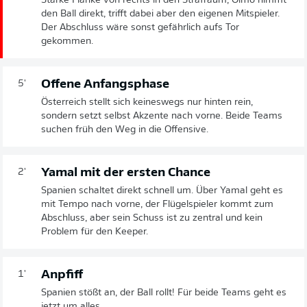
Starke Flanke von rechts in den Strafraum, Olmo nimmt
den Ball direkt, trifft dabei aber den eigenen Mitspieler.
Der Abschluss wäre sonst gefährlich aufs Tor
gekommen.
Offene Anfangsphase
5'
Österreich stellt sich keineswegs nur hinten rein,
sondern setzt selbst Akzente nach vorne. Beide Teams
suchen früh den Weg in die Offensive.
Yamal mit der ersten Chance
2'
Spanien schaltet direkt schnell um. Über Yamal geht es
mit Tempo nach vorne, der Flügelspieler kommt zum
Abschluss, aber sein Schuss ist zu zentral und kein
Problem für den Keeper.
Anpfiff
1'
Spanien stößt an, der Ball rollt! Für beide Teams geht es
jetzt um alles.