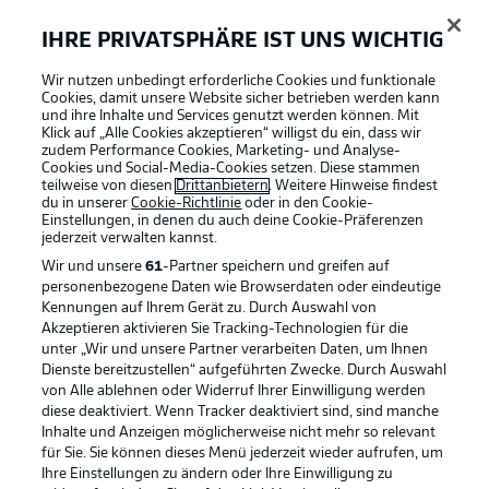
Gruppenerster gegen -zweiter
IHRE PRIVATSPHÄRE IST UNS WICHTIG
Während "La Furia Roja" seine Gruppe gegen Kap Verde
(0:0), Saudi-Arabien (4:0) und Uruguay (1:0) gewann
Wir nutzen unbedingt erforderliche Cookies und funktionale
und dabei trotz eines enttäuschenden Remis nicht einen
Cookies, damit unsere Website sicher betrieben werden kann
Gegentreffer hinnehmen musste, qualifizierte sich das
und ihre Inhalte und Services genutzt werden können. Mit
Team von Trainer Ralf Rangnick beim 3:3 gegen
Klick auf „Alle Cookies akzeptieren“ willigst du ein, dass wir
Algerien erst in der sechsten Minute der Nachspielzeit
zudem Performance Cookies, Marketing- und Analyse-
Cookies und Social-Media-Cookies setzen. Diese stammen
des abschließenden Spieltags durch Ex-Stuttgarter Saša
teilweise von diesen
Drittanbietern
. Weitere Hinweise findest
Kalajdžić für die erste K.-o.-Runde; zudem besiegten die
du in unserer
Cookie-Richtlinie
oder in den Cookie-
Österreicher Jordanien (3:1) und verloren gegen
Einstellungen, in denen du auch deine Cookie-Präferenzen
Weltmeister Argentinien (0:2).
jederzeit
verwalten kannst.
Wir und unsere
61
-Partner speichern und greifen auf
personenbezogene Daten wie Browserdaten oder eindeutige
Herzlich willkommen!
Kennungen auf Ihrem Gerät zu. Durch Auswahl von
Akzeptieren aktivieren Sie Tracking-Technologien für die
Spanien bekommt es im WM-Sechzehntelfinale mit
unter „Wir und unsere Partner verarbeiten Daten, um Ihnen
Österreich zu tun. Der Anstoß in Inglewood im County
Dienste bereitzustellen“ aufgeführten Zwecke. Durch Auswahl
Los Angeles erfolgt um 21 Uhr.
von Alle ablehnen oder Widerruf Ihrer Einwilligung werden
diese deaktiviert. Wenn Tracker deaktiviert sind, sind manche
Inhalte und Anzeigen möglicherweise nicht mehr so relevant
für Sie. Sie können dieses Menü jederzeit wieder aufrufen, um
Ihre Einstellungen zu ändern oder Ihre Einwilligung zu