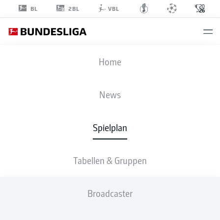
2BL
BL
VBL
FIFA WELTMEISTERSCHAFT
Home
SECHZEHNTELFINALE
ESP
-
AUT
News
3
0
Spielplan
SPANIEN
ÖSTERREICH
Tabellen & Gruppen
LIVE
AUFSTELLUNGEN
STATISTIKEN
Broadcaster
M. Oyarzabal
89'