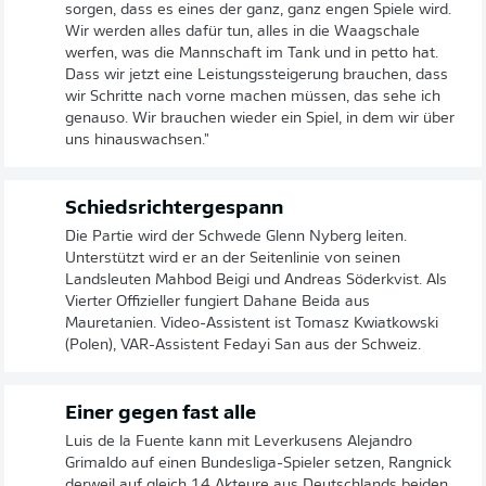
sorgen, dass es eines der ganz, ganz engen Spiele wird.
Wir werden alles dafür tun, alles in die Waagschale
werfen, was die Mannschaft im Tank und in petto hat.
Dass wir jetzt eine Leistungssteigerung brauchen, dass
wir Schritte nach vorne machen müssen, das sehe ich
genauso. Wir brauchen wieder ein Spiel, in dem wir über
uns hinauswachsen."
Schiedsrichtergespann
Die Partie wird der Schwede Glenn Nyberg leiten.
Unterstützt wird er an der Seitenlinie von seinen
Landsleuten Mahbod Beigi und Andreas Söderkvist. Als
Vierter Offizieller fungiert Dahane Beida aus
Mauretanien. Video-Assistent ist Tomasz Kwiatkowski
(Polen), VAR-Assistent Fedayi San aus der Schweiz.
Einer gegen fast alle
Luis de la Fuente kann mit Leverkusens Alejandro
Grimaldo auf einen Bundesliga-Spieler setzen, Rangnick
derweil auf gleich 14 Akteure aus Deutschlands beiden