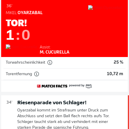
36'
MIKEL
OYARZABAL
TOR!
1
:
0
Assist:
M. CUCURELLA
Torwahrscheinlichkeit
25 %
Torentfernung
10,72 m
Riesenparade von Schlager!
34'
Oyarzabal kommt im Strafraum unter Druck zum
Abschluss und setzt den Ball flach rechts aufs Tor.
Schlager taucht stark ab und verhindert mit einer
starken Parade die spanische Führung.