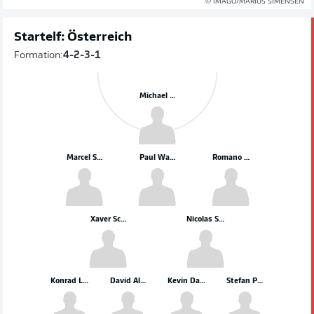
© IMAGO/MARIUS SIMENSEN
Startelf: Österreich
Formation:
4-2-3-1
Michael Gregoritsch
Marcel Sabitzer
Paul Wanner
Romano Schmid
Xaver Schlager
Nicolas Seiwald
Konrad Laimer
David Alaba
Kevin Danso
Stefan Posch