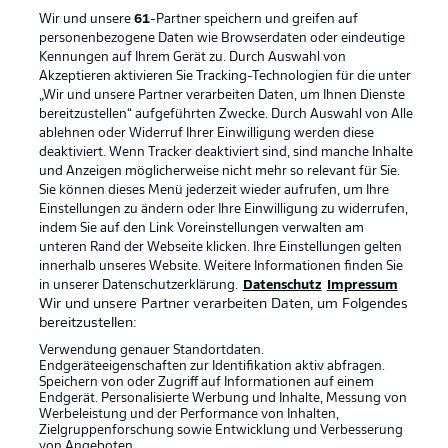
Wir und unsere
61
-Partner speichern und greifen auf
personenbezogene Daten wie Browserdaten oder eindeutige
Kennungen auf Ihrem Gerät zu. Durch Auswahl von
Rechtliche Hinweise
Voreinstellungen verwalten
Akzeptieren aktivieren Sie Tracking-Technologien für die unter
„Wir und unsere Partner verarbeiten Daten, um Ihnen Dienste
Datenschutz
Nutzungsbedingungen
bereitzustellen“ aufgeführten Zwecke. Durch Auswahl von Alle
ablehnen oder Widerruf Ihrer Einwilligung werden diese
Broadcaster
Kontakt
deaktiviert. Wenn Tracker deaktiviert sind, sind manche Inhalte
Jobs
Impressum
und Anzeigen möglicherweise nicht mehr so relevant für Sie.
Sie können dieses Menü jederzeit wieder aufrufen, um Ihre
Partner
Spieler
Einstellungen zu ändern oder Ihre Einwilligung zu widerrufen,
indem Sie auf den Link Voreinstellungen verwalten am
Liveticker
AGB
unteren Rand der Webseite klicken. Ihre Einstellungen gelten
innerhalb unseres Website. Weitere Informationen finden Sie
in unserer Datenschutzerklärung.
Datenschutz
Impressum
Wir und unsere Partner verarbeiten Daten, um Folgendes
bereitzustellen:
Verwendung genauer Standortdaten.
Endgeräteeigenschaften zur Identifikation aktiv abfragen.
Speichern von oder Zugriff auf Informationen auf einem
Endgerät. Personalisierte Werbung und Inhalte, Messung von
Werbeleistung und der Performance von Inhalten,
Zielgruppenforschung sowie Entwicklung und Verbesserung
© 2026 Bundesliga-Gruppe GmbH
von Angeboten.