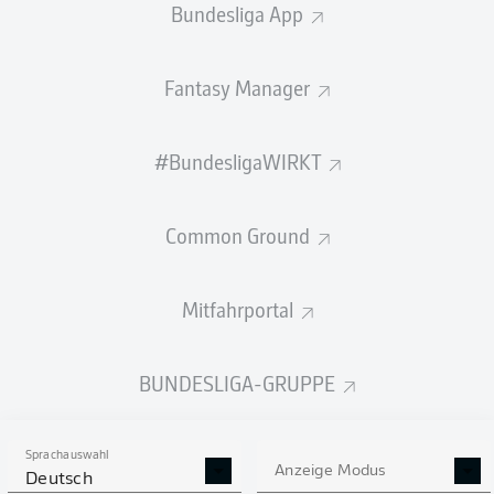
Bundesliga App
STARTELF
JORDANIEN
Fantasy Manager
Mousa Al Tamari
Mahmoud Almardi
Ali Olwan
#BundesligaWIRKT
Common Ground
Mohannad Abu Taha
Noor Al Rawabdeh
Nizar Al Rashdan
Ehsan Haddad
Mitfahrportal
BUNDESLIGA-GRUPPE
Husam Abu Dahab
Yazan Al Arab
Abdallah Nasib
Sprachauswahl
Anzeige Modus
Deutsch