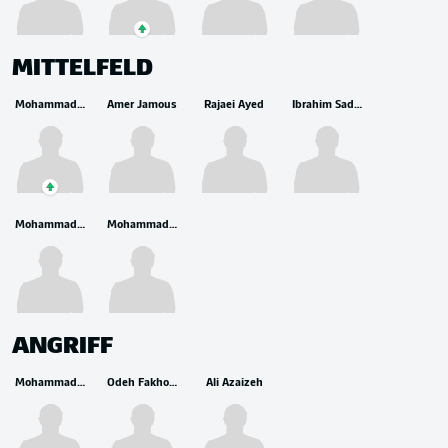
MITTELFELD
Mohammad Abu Hasheesh
Amer Jamous
Rajaei Ayed
Ibrahim Sadeh
Mohammad Taha
Mohammad Al Dawoud
ANGRIFF
Mohammad Abu Zraiq
Odeh Fakhoury
Ali Azaizeh