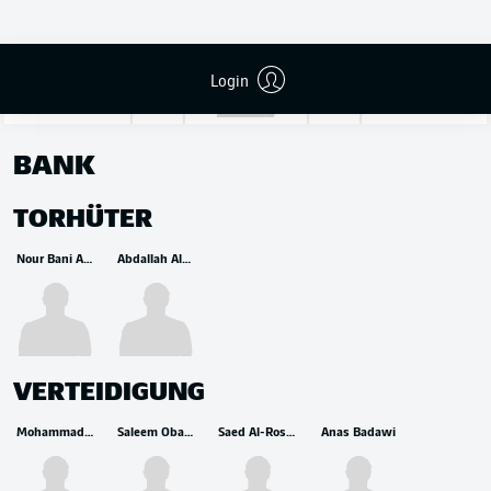
Yazeed Abulaila
Login
BANK
TORHÜTER
Nour Bani Attiah
Abdallah Al-Fakhouri
VERTEIDIGUNG
Mohammad Abualnadi
Saleem Obaid
Saed Al-Rosan
Anas Badawi