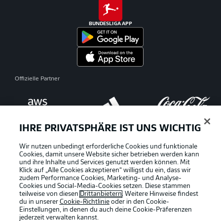
BUNDESLIGA APP
Offizielle Partner
IHRE PRIVATSPHÄRE IST UNS WICHTIG
Wir nutzen unbedingt erforderliche Cookies und funktionale
Cookies, damit unsere Website sicher betrieben werden kann
und ihre Inhalte und Services genutzt werden können. Mit
Klick auf „Alle Cookies akzeptieren“ willigst du ein, dass wir
zudem Performance Cookies, Marketing- und Analyse-
Cookies und Social-Media-Cookies setzen. Diese stammen
teilweise von diesen
Drittanbietern
. Weitere Hinweise findest
du in unserer
Cookie-Richtlinie
oder in den Cookie-
Einstellungen, in denen du auch deine Cookie-Präferenzen
jederzeit
verwalten kannst.