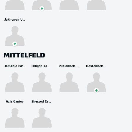
Jakhongir Urozov
MITTELFELD
Jamshid Iskanderov
Odiljon Xamrobekov
Ruslanbek Jiyanov
Dostonbek Khamdamov
Aziz Ganiev
Sherzod Esanov