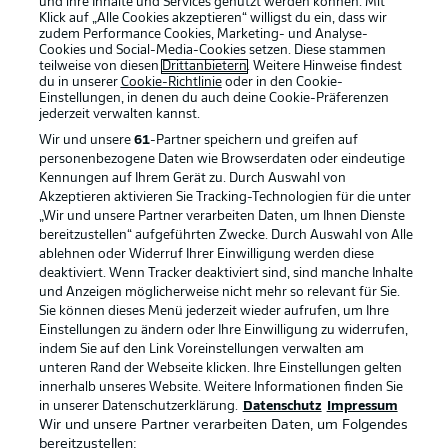
und ihre Inhalte und Services genutzt werden können. Mit
Klick auf „Alle Cookies akzeptieren“ willigst du ein, dass wir
zudem Performance Cookies, Marketing- und Analyse-
Cookies und Social-Media-Cookies setzen. Diese stammen
teilweise von diesen
Drittanbietern
. Weitere Hinweise findest
du in unserer
Cookie-Richtlinie
oder in den Cookie-
Einstellungen, in denen du auch deine Cookie-Präferenzen
jederzeit
verwalten kannst.
Wir und unsere
61
-Partner speichern und greifen auf
personenbezogene Daten wie Browserdaten oder eindeutige
Kennungen auf Ihrem Gerät zu. Durch Auswahl von
Rechtliche Hinweise
Voreinstellungen verwalten
Akzeptieren aktivieren Sie Tracking-Technologien für die unter
„Wir und unsere Partner verarbeiten Daten, um Ihnen Dienste
Datenschutz
Nutzungsbedingungen
bereitzustellen“ aufgeführten Zwecke. Durch Auswahl von Alle
ablehnen oder Widerruf Ihrer Einwilligung werden diese
Broadcaster
Kontakt
deaktiviert. Wenn Tracker deaktiviert sind, sind manche Inhalte
Jobs
Impressum
und Anzeigen möglicherweise nicht mehr so relevant für Sie.
Sie können dieses Menü jederzeit wieder aufrufen, um Ihre
Partner
Spieler
Einstellungen zu ändern oder Ihre Einwilligung zu widerrufen,
indem Sie auf den Link Voreinstellungen verwalten am
Liveticker
AGB
unteren Rand der Webseite klicken. Ihre Einstellungen gelten
innerhalb unseres Website. Weitere Informationen finden Sie
in unserer Datenschutzerklärung.
Datenschutz
Impressum
Wir und unsere Partner verarbeiten Daten, um Folgendes
bereitzustellen: