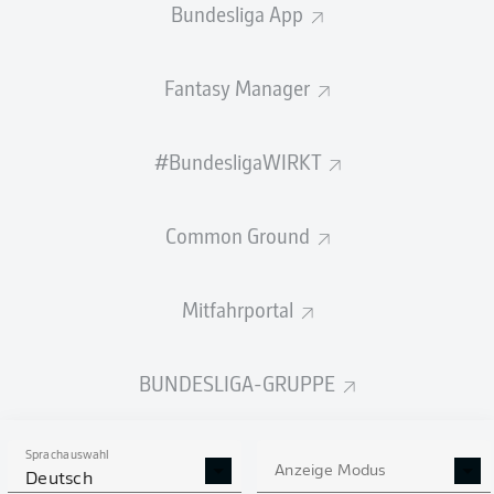
Bundesliga App
STARTELF
USBEKISTAN
Fantasy Manager
Eldor Shomurodov
#BundesligaWIRKT
Oston Urunov
Abbosbek Fayzullaev
Common Ground
Mitfahrportal
Sherzod Nasrullaev
Akmal Mozgovoy
Otabek Shukurov
Bekhruz Karimov
BUNDESLIGA-GRUPPE
Rustam Ashurmatov
Abdulla Abdullaev
Abdukodir Khusanov
Sprachauswahl
Anzeige Modus
Deutsch