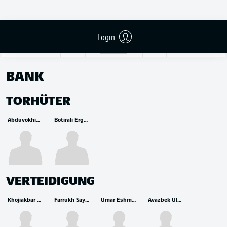
Utkir Yusupov
Login
BANK
TORHÜTER
Abduvokhid Nematov
Botirali Ergashev
VERTEIDIGUNG
Khojiakbar Alijonov
Farrukh Sayfiev
Umar Eshmurodov
Avazbek Ulmasaliev