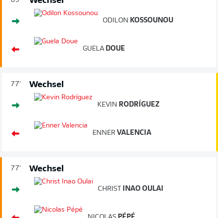
Wechsel
89'
ODILON
KOSSOUNOU
GUELA
DOUE
Wechsel
77'
KEVIN
RODRÍGUEZ
ENNER
VALENCIA
Wechsel
77'
CHRIST
INAO OULAI
NICOLAS
PÉPÉ