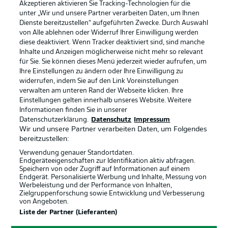
Akzeptieren aktivieren Sie Tracking-Technologien für die
unter „Wir und unsere Partner verarbeiten Daten, um Ihnen
Dienste bereitzustellen“ aufgeführten Zwecke. Durch Auswahl
Rechtliche Hinweise
Voreinstellungen verwalten
von Alle ablehnen oder Widerruf Ihrer Einwilligung werden
diese deaktiviert. Wenn Tracker deaktiviert sind, sind manche
Datenschutz
Nutzungsbedingungen
Inhalte und Anzeigen möglicherweise nicht mehr so relevant
Broadcaster
Kontakt
für Sie. Sie können dieses Menü jederzeit wieder aufrufen, um
Ihre Einstellungen zu ändern oder Ihre Einwilligung zu
Jobs
Impressum
widerrufen, indem Sie auf den Link Voreinstellungen
verwalten am unteren Rand der Webseite klicken. Ihre
Partner
Spieler
Einstellungen gelten innerhalb unseres Website. Weitere
Liveticker
AGB
Informationen finden Sie in unserer
Datenschutzerklärung.
Datenschutz
Impressum
Wir und unsere Partner verarbeiten Daten, um Folgendes
bereitzustellen:
Verwendung genauer Standortdaten.
Endgeräteeigenschaften zur Identifikation aktiv abfragen.
Speichern von oder Zugriff auf Informationen auf einem
Endgerät. Personalisierte Werbung und Inhalte, Messung von
Werbeleistung und der Performance von Inhalten,
Zielgruppenforschung sowie Entwicklung und Verbesserung
von Angeboten.
© 2026 Bundesliga-Gruppe GmbH
Liste der Partner (Lieferanten)