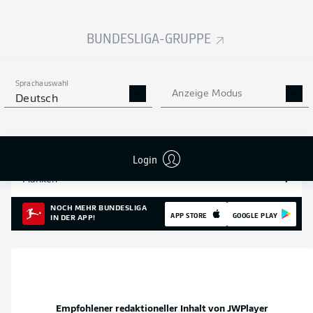
Einsätze
26
BUNDESLIGA-GRUPPE
Sprints
194
Intensive Läufe
747
Sprachauswahl
Anzeige Modus
Deutsch
Laufdistanz (km)
101.6
Speed (km/h)
30.4
Login
Flanken
7
NOCH MEHR BUNDESLIGA
APP STORE
GOOGLE PLAY
IN DER APP!
Empfohlener redaktioneller Inhalt von
JWPlayer