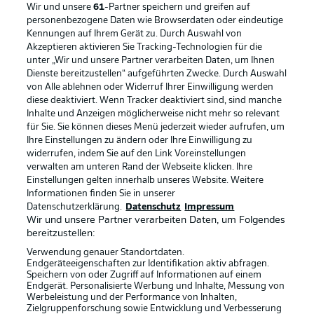
Wir und unsere
61
-Partner speichern und greifen auf
personenbezogene Daten wie Browserdaten oder eindeutige
Kennungen auf Ihrem Gerät zu. Durch Auswahl von
Akzeptieren aktivieren Sie Tracking-Technologien für die
unter „Wir und unsere Partner verarbeiten Daten, um Ihnen
Dienste bereitzustellen“ aufgeführten Zwecke. Durch Auswahl
Rechtliche Hinweise
Voreinstellungen verwalten
von Alle ablehnen oder Widerruf Ihrer Einwilligung werden
diese deaktiviert. Wenn Tracker deaktiviert sind, sind manche
Datenschutz
Nutzungsbedingungen
Inhalte und Anzeigen möglicherweise nicht mehr so relevant
Broadcaster
Kontakt
für Sie. Sie können dieses Menü jederzeit wieder aufrufen, um
Ihre Einstellungen zu ändern oder Ihre Einwilligung zu
Jobs
Impressum
widerrufen, indem Sie auf den Link Voreinstellungen
verwalten am unteren Rand der Webseite klicken. Ihre
Partner
Spieler
Einstellungen gelten innerhalb unseres Website. Weitere
Liveticker
AGB
Informationen finden Sie in unserer
Datenschutzerklärung.
Datenschutz
Impressum
Wir und unsere Partner verarbeiten Daten, um Folgendes
bereitzustellen:
Verwendung genauer Standortdaten.
Endgeräteeigenschaften zur Identifikation aktiv abfragen.
Speichern von oder Zugriff auf Informationen auf einem
Endgerät. Personalisierte Werbung und Inhalte, Messung von
Werbeleistung und der Performance von Inhalten,
Zielgruppenforschung sowie Entwicklung und Verbesserung