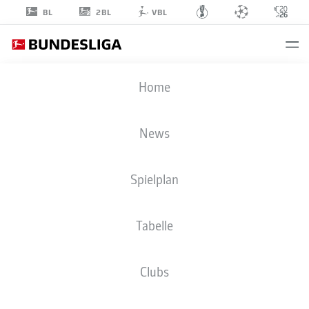
2BL
BL
VBL
YUYA
Home
OSAKO
8
News
Spielplan
ANGRIFF
Tabelle
SV WERDER BREMEN
STATISTIK SAISON 2020/2021
TORE
Clubs