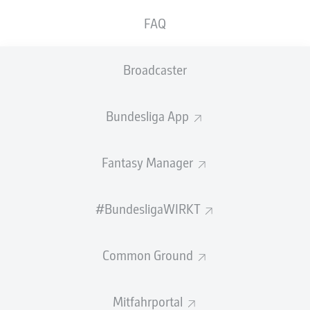
ABGEWEHRTE
EIGENTORE
PÄSSE
FAQ
SCHÜSSE
0
0
0
Broadcaster
Einsätze
0
Bundesliga App
Sprints
0
Intensive Läufe
0
Fantasy Manager
Laufdistanz (km)
0
#BundesligaWIRKT
Speed (km/h)
0
Common Ground
Begangene Fouls
0
Gelbe Karten
0
Mitfahrportal