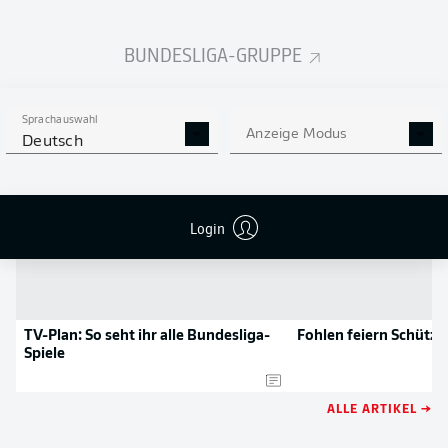
NOCH MEHR BUNDESLIGA
APP STORE
GOOGLE PLAY
IN DER APP!
BUNDESLIGA-GRUPPE
NEWS
Sprachauswahl
Anzeige Modus
Deutsch
Login
TV-Plan: So seht ihr alle Bundesliga-
Fohlen feiern Schütze
Spiele
ALLE ARTIKEL →