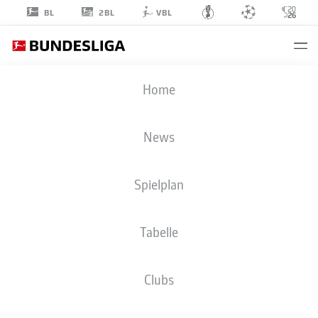
2BL
BL
VBL
TOM
Home
WISBEREIT
48
News
Spielplan
TORHÜTER
Tabelle
1. FC UNION BERLIN
STATISTIK SAISON 2026/2027
TORE
MITSPIELER
Clubs