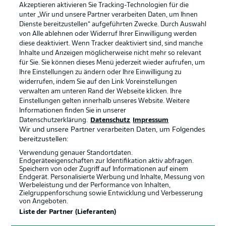
Akzeptieren aktivieren Sie Tracking-Technologien für die
unter „Wir und unsere Partner verarbeiten Daten, um Ihnen
Dienste bereitzustellen“ aufgeführten Zwecke. Durch Auswahl
Rechtliche Hinweise
Voreinstellungen verwalten
von Alle ablehnen oder Widerruf Ihrer Einwilligung werden
diese deaktiviert. Wenn Tracker deaktiviert sind, sind manche
Datenschutz
Nutzungsbedingungen
Inhalte und Anzeigen möglicherweise nicht mehr so relevant
Broadcaster
Kontakt
für Sie. Sie können dieses Menü jederzeit wieder aufrufen, um
Ihre Einstellungen zu ändern oder Ihre Einwilligung zu
Jobs
Impressum
widerrufen, indem Sie auf den Link Voreinstellungen
verwalten am unteren Rand der Webseite klicken. Ihre
Partner
Spieler
Einstellungen gelten innerhalb unseres Website. Weitere
Liveticker
AGB
Informationen finden Sie in unserer
Datenschutzerklärung.
Datenschutz
Impressum
Wir und unsere Partner verarbeiten Daten, um Folgendes
bereitzustellen:
Verwendung genauer Standortdaten.
Endgeräteeigenschaften zur Identifikation aktiv abfragen.
Speichern von oder Zugriff auf Informationen auf einem
Endgerät. Personalisierte Werbung und Inhalte, Messung von
Werbeleistung und der Performance von Inhalten,
Zielgruppenforschung sowie Entwicklung und Verbesserung
von Angeboten.
© 2026 Bundesliga-Gruppe GmbH
Liste der Partner (Lieferanten)