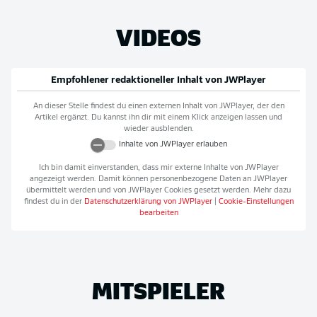
VIDEOS
Empfohlener redaktioneller Inhalt von
JWPlayer
An dieser Stelle findest du einen externen Inhalt von
JWPlayer
, der den
Artikel ergänzt. Du kannst ihn dir mit einem Klick anzeigen lassen und
wieder ausblenden.
Inhalte von
JWPlayer
erlauben
Ich bin damit einverstanden, dass mir externe Inhalte von
JWPlayer
angezeigt werden. Damit können personenbezogene Daten an
JWPlayer
übermittelt werden und von
JWPlayer
Cookies gesetzt werden. Mehr dazu
findest du in der
Datenschutzerklärung von
JWPlayer
|
Cookie-Einstellungen
bearbeiten
MITSPIELER