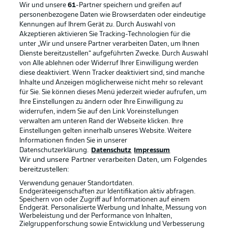
Wir und unsere
61
-Partner speichern und greifen auf
personenbezogene Daten wie Browserdaten oder eindeutige
Kennungen auf Ihrem Gerät zu. Durch Auswahl von
Akzeptieren aktivieren Sie Tracking-Technologien für die
unter „Wir und unsere Partner verarbeiten Daten, um Ihnen
Dienste bereitzustellen“ aufgeführten Zwecke. Durch Auswahl
Rechtliche Hinweise
Voreinstellungen verwalten
von Alle ablehnen oder Widerruf Ihrer Einwilligung werden
diese deaktiviert. Wenn Tracker deaktiviert sind, sind manche
Datenschutz
Nutzungsbedingungen
Inhalte und Anzeigen möglicherweise nicht mehr so relevant
Kontakt
Jobs
für Sie. Sie können dieses Menü jederzeit wieder aufrufen, um
Ihre Einstellungen zu ändern oder Ihre Einwilligung zu
Impressum
Partner
widerrufen, indem Sie auf den Link Voreinstellungen
verwalten am unteren Rand der Webseite klicken. Ihre
Spieler
Liveticker
Einstellungen gelten innerhalb unseres Website. Weitere
AGB
Informationen finden Sie in unserer
Datenschutzerklärung.
Datenschutz
Impressum
Wir und unsere Partner verarbeiten Daten, um Folgendes
bereitzustellen:
Verwendung genauer Standortdaten.
Endgeräteeigenschaften zur Identifikation aktiv abfragen.
Speichern von oder Zugriff auf Informationen auf einem
Endgerät. Personalisierte Werbung und Inhalte, Messung von
Werbeleistung und der Performance von Inhalten,
Zielgruppenforschung sowie Entwicklung und Verbesserung