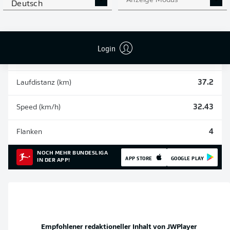
Anzeige Modus
Deutsch
Einsätze
10
Sprints
92
Login
Intensive Läufe
254
Laufdistanz (km)
37.2
Speed (km/h)
32.43
Flanken
4
NOCH MEHR BUNDESLIGA
APP STORE
GOOGLE PLAY
IN DER APP!
Empfohlener redaktioneller Inhalt von
JWPlayer