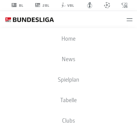
2BL
BL
VBL
TATSUYA
Home
ITO
37
News
Spielplan
ANGRIFF
Tabelle
1. FC MAGDEBURG
STATISTIK SAISON 2024/2025
TORE
Clubs