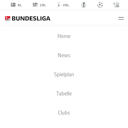
2BL
BL
VBL
TAREK
Home
CHAHED
24
News
Spielplan
VERTEIDIGUNG
Tabelle
1. FC MAGDEBURG
STATISTIK SAISON 2026/2027
TORE
MITSPIELER
Clubs