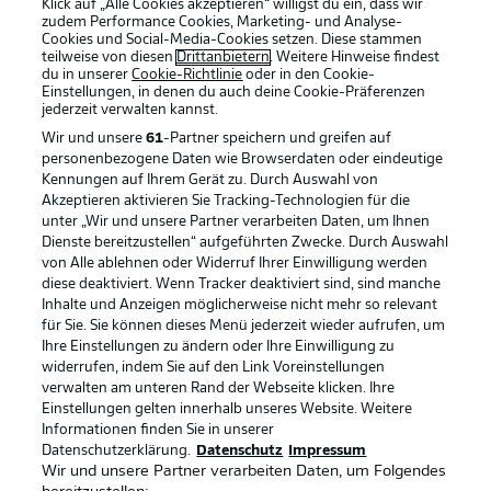
Klick auf „Alle Cookies akzeptieren“ willigst du ein, dass wir
zudem Performance Cookies, Marketing- und Analyse-
Cookies und Social-Media-Cookies setzen. Diese stammen
teilweise von diesen
Drittanbietern
. Weitere Hinweise findest
du in unserer
Cookie-Richtlinie
oder in den Cookie-
Einstellungen, in denen du auch deine Cookie-Präferenzen
jederzeit
verwalten kannst.
Wir und unsere
61
-Partner speichern und greifen auf
personenbezogene Daten wie Browserdaten oder eindeutige
Kennungen auf Ihrem Gerät zu. Durch Auswahl von
Akzeptieren aktivieren Sie Tracking-Technologien für die
unter „Wir und unsere Partner verarbeiten Daten, um Ihnen
Dienste bereitzustellen“ aufgeführten Zwecke. Durch Auswahl
Rechtliche Hinweise
Voreinstellungen verwalten
von Alle ablehnen oder Widerruf Ihrer Einwilligung werden
diese deaktiviert. Wenn Tracker deaktiviert sind, sind manche
Datenschutz
Nutzungsbedingungen
Inhalte und Anzeigen möglicherweise nicht mehr so relevant
Kontakt
Jobs
für Sie. Sie können dieses Menü jederzeit wieder aufrufen, um
Ihre Einstellungen zu ändern oder Ihre Einwilligung zu
Impressum
Partner
widerrufen, indem Sie auf den Link Voreinstellungen
verwalten am unteren Rand der Webseite klicken. Ihre
Spieler
Liveticker
Einstellungen gelten innerhalb unseres Website. Weitere
AGB
Informationen finden Sie in unserer
Datenschutzerklärung.
Datenschutz
Impressum
Wir und unsere Partner verarbeiten Daten, um Folgendes