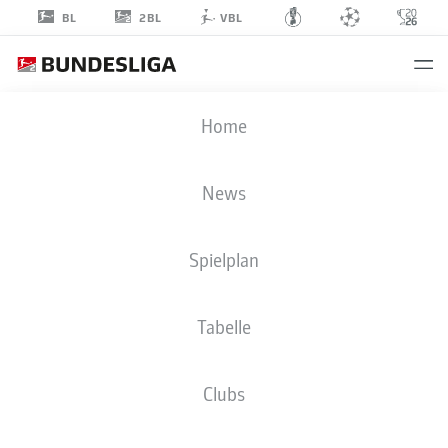
2BL
BL
VBL
SAMUEL
Home
LORIC
2
News
Spielplan
VERTEIDIGUNG
Tabelle
1. FC MAGDEBURG
STATISTIK SAISON 2026/2027
TORE
MITSPIELER
Clubs