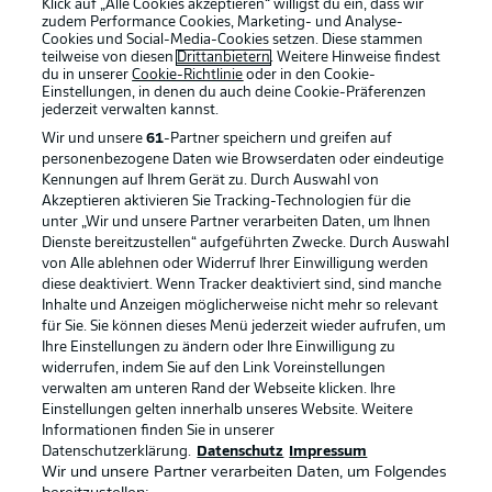
Klick auf „Alle Cookies akzeptieren“ willigst du ein, dass wir
zudem Performance Cookies, Marketing- und Analyse-
Cookies und Social-Media-Cookies setzen. Diese stammen
teilweise von diesen
Drittanbietern
. Weitere Hinweise findest
du in unserer
Cookie-Richtlinie
oder in den Cookie-
Einstellungen, in denen du auch deine Cookie-Präferenzen
jederzeit
verwalten kannst.
Wir und unsere
61
-Partner speichern und greifen auf
personenbezogene Daten wie Browserdaten oder eindeutige
Kennungen auf Ihrem Gerät zu. Durch Auswahl von
Akzeptieren aktivieren Sie Tracking-Technologien für die
unter „Wir und unsere Partner verarbeiten Daten, um Ihnen
Dienste bereitzustellen“ aufgeführten Zwecke. Durch Auswahl
Rechtliche Hinweise
Voreinstellungen verwalten
von Alle ablehnen oder Widerruf Ihrer Einwilligung werden
diese deaktiviert. Wenn Tracker deaktiviert sind, sind manche
Datenschutz
Nutzungsbedingungen
Inhalte und Anzeigen möglicherweise nicht mehr so relevant
Kontakt
Jobs
für Sie. Sie können dieses Menü jederzeit wieder aufrufen, um
Ihre Einstellungen zu ändern oder Ihre Einwilligung zu
Impressum
Partner
widerrufen, indem Sie auf den Link Voreinstellungen
verwalten am unteren Rand der Webseite klicken. Ihre
Spieler
Liveticker
Einstellungen gelten innerhalb unseres Website. Weitere
AGB
Informationen finden Sie in unserer
Datenschutzerklärung.
Datenschutz
Impressum
Wir und unsere Partner verarbeiten Daten, um Folgendes