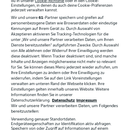
du in unserer
Cookie-Richtlinie
oder in den Cookie-
Einstellungen, in denen du auch deine Cookie-Präferenzen
jederzeit
verwalten kannst.
Wir und unsere
61
-Partner speichern und greifen auf
personenbezogene Daten wie Browserdaten oder eindeutige
Kennungen auf Ihrem Gerät zu. Durch Auswahl von
Akzeptieren aktivieren Sie Tracking-Technologien für die
unter „Wir und unsere Partner verarbeiten Daten, um Ihnen
Dienste bereitzustellen“ aufgeführten Zwecke. Durch Auswahl
Rechtliche Hinweise
Voreinstellungen verwalten
von Alle ablehnen oder Widerruf Ihrer Einwilligung werden
diese deaktiviert. Wenn Tracker deaktiviert sind, sind manche
Datenschutz
Nutzungsbedingungen
Inhalte und Anzeigen möglicherweise nicht mehr so relevant
Kontakt
Jobs
für Sie. Sie können dieses Menü jederzeit wieder aufrufen, um
Ihre Einstellungen zu ändern oder Ihre Einwilligung zu
Impressum
Partner
widerrufen, indem Sie auf den Link Voreinstellungen
verwalten am unteren Rand der Webseite klicken. Ihre
Spieler
Liveticker
Einstellungen gelten innerhalb unseres Website. Weitere
AGB
Informationen finden Sie in unserer
Datenschutzerklärung.
Datenschutz
Impressum
Wir und unsere Partner verarbeiten Daten, um Folgendes
bereitzustellen:
Verwendung genauer Standortdaten.
Endgeräteeigenschaften zur Identifikation aktiv abfragen.
Speichern von oder Zugriff auf Informationen auf einem