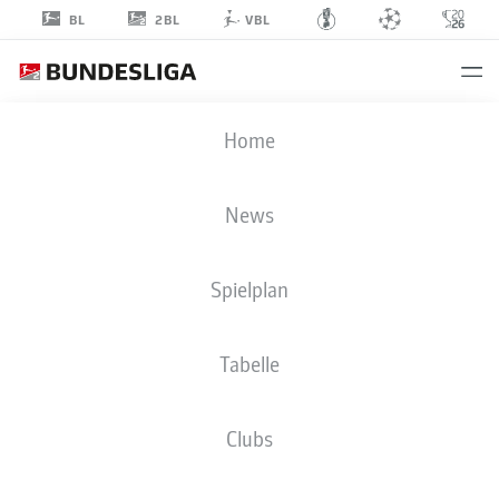
2BL
BL
VBL
ROBIN
Home
LISEWSKI
34
News
Spielplan
TORHÜTER
Tabelle
1. FC NÜRNBERG
STATISTIK SAISON 2025/2026
TORE
Clubs