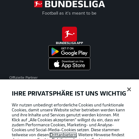
Football as it's meant to be
BUNDESLIGA APP
Offizielle Partner
IHRE PRIVATSPHÄRE IST UNS WICHTIG
Wir nutzen unbedingt erforderliche Cookies und funktionale
Cookies, damit unsere Website sicher betrieben werden kann
und ihre Inhalte und Services genutzt werden können. Mit
Klick auf „Alle Cookies akzeptieren“ willigst du ein, dass wir
zudem Performance Cookies, Marketing- und Analyse-
Cookies und Social-Media-Cookies setzen. Diese stammen
teilweise von diesen
Drittanbietern
. Weitere Hinweise findest