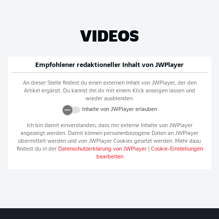
VIDEOS
Empfohlener redaktioneller Inhalt von
JWPlayer
An dieser Stelle findest du einen externen Inhalt von
JWPlayer
, der den
Artikel ergänzt. Du kannst ihn dir mit einem Klick anzeigen lassen und
wieder ausblenden.
Inhalte von
JWPlayer
erlauben
Ich bin damit einverstanden, dass mir externe Inhalte von
JWPlayer
angezeigt werden. Damit können personenbezogene Daten an
JWPlayer
übermittelt werden und von
JWPlayer
Cookies gesetzt werden. Mehr dazu
findest du in der
Datenschutzerklärung von
JWPlayer
|
Cookie-Einstellungen
bearbeiten