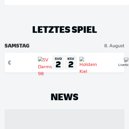
LETZTES SPIEL
SAMSTAG
8. August
SVD
KSV
2
2
Liveti
NEWS