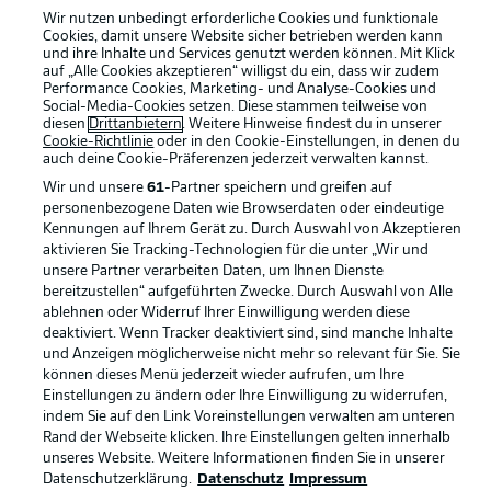
Wir nutzen unbedingt erforderliche Cookies und funktionale
Cookies, damit unsere Website sicher betrieben werden kann
und ihre Inhalte und Services genutzt werden können. Mit Klick
auf „Alle Cookies akzeptieren“ willigst du ein, dass wir zudem
Performance Cookies, Marketing- und Analyse-Cookies und
Social-Media-Cookies setzen. Diese stammen teilweise von
Rechtliche Hinweise
Voreinstellungen verwalten
diesen
Drittanbietern
. Weitere Hinweise findest du in unserer
Cookie-Richtlinie
oder in den Cookie-Einstellungen, in denen du
Datenschutz
Nutzungsbedingungen
auch deine Cookie-Präferenzen jederzeit
verwalten kannst.
Kontakt
Jobs
Wir und unsere
61
-Partner speichern und greifen auf
personenbezogene Daten wie Browserdaten oder eindeutige
Impressum
Partner
Kennungen auf Ihrem Gerät zu. Durch Auswahl von Akzeptieren
aktivieren Sie Tracking-Technologien für die unter „Wir und
Spieler
Liveticker
unsere Partner verarbeiten Daten, um Ihnen Dienste
AGB
bereitzustellen“ aufgeführten Zwecke. Durch Auswahl von Alle
ablehnen oder Widerruf Ihrer Einwilligung werden diese
deaktiviert. Wenn Tracker deaktiviert sind, sind manche Inhalte
und Anzeigen möglicherweise nicht mehr so relevant für Sie. Sie
können dieses Menü jederzeit wieder aufrufen, um Ihre
Einstellungen zu ändern oder Ihre Einwilligung zu widerrufen,
indem Sie auf den Link Voreinstellungen verwalten am unteren
Rand der Webseite klicken. Ihre Einstellungen gelten innerhalb
unseres Website. Weitere Informationen finden Sie in unserer
Datenschutzerklärung.
Datenschutz
Impressum