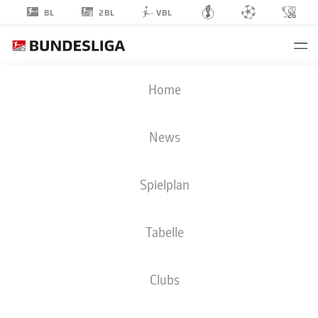
2BL
BL
VBL
NICOLAS
Home
VERKOOIJEN
50
News
Spielplan
MITTELFELD
Tabelle
SV DARMSTADT 98
STATISTIK SAISON 2025/2026
TORE
Clubs