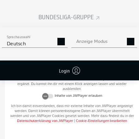
Flanken
0
BUNDESLIGA-GRUPPE
NOCH MEHR BUNDESLIGA
APP STORE
GOOGLE PLAY
IN DER APP!
Sprachauswahl
Anzeige Modus
Deutsch
Empfohlener redaktioneller Inhalt von
JWPlayer
Login
An dieser Stelle findest du einen externen Inhalt von
JWPlayer
, der den Artikel
ergänzt. Du kannst ihn dir mit einem Klick anzeigen lassen und wieder
ausblenden.
Inhalte von
JWPlayer
erlauben
Ich bin damit einverstanden, dass mir externe Inhalte von
JWPlayer
angezeigt
werden. Damit können personenbezogene Daten an
JWPlayer
übermittelt
werden und von
JWPlayer
Cookies gesetzt werden. Mehr dazu findest du in der
Datenschutzerklärung von
JWPlayer
|
Cookie-Einstellungen bearbeiten