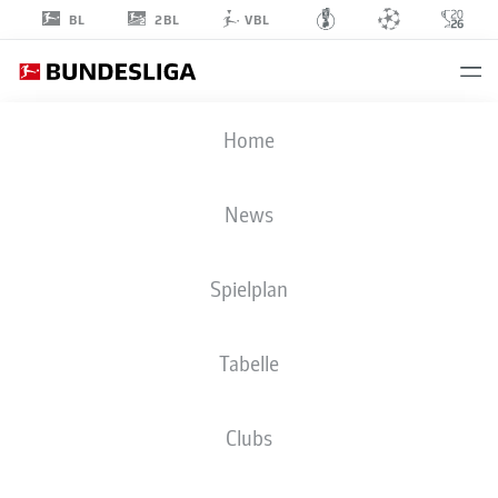
2BL
BL
VBL
NICOLAS
Home
JACKSON
11
News
Spielplan
ANGRIFF
Tabelle
FC BAYERN MÜNCHEN
STATISTIK SAISON 2026/2027
TORE
MITSPIELER
Clubs