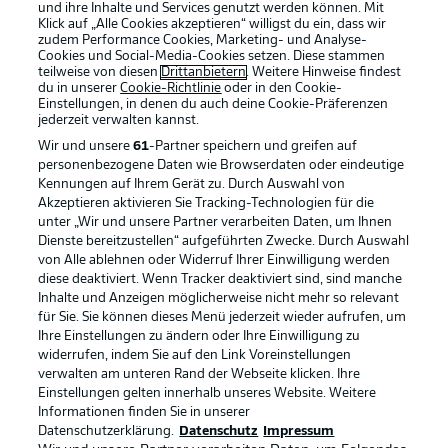
und ihre Inhalte und Services genutzt werden können. Mit
Klick auf „Alle Cookies akzeptieren“ willigst du ein, dass wir
zudem Performance Cookies, Marketing- und Analyse-
Cookies und Social-Media-Cookies setzen. Diese stammen
teilweise von diesen
Drittanbietern
. Weitere Hinweise findest
du in unserer
Cookie-Richtlinie
oder in den Cookie-
Einstellungen, in denen du auch deine Cookie-Präferenzen
jederzeit
verwalten kannst.
Wir und unsere
61
-Partner speichern und greifen auf
personenbezogene Daten wie Browserdaten oder eindeutige
Kennungen auf Ihrem Gerät zu. Durch Auswahl von
Akzeptieren aktivieren Sie Tracking-Technologien für die
unter „Wir und unsere Partner verarbeiten Daten, um Ihnen
Dienste bereitzustellen“ aufgeführten Zwecke. Durch Auswahl
Rechtliche Hinweise
Voreinstellungen verwalten
von Alle ablehnen oder Widerruf Ihrer Einwilligung werden
diese deaktiviert. Wenn Tracker deaktiviert sind, sind manche
Datenschutz
Nutzungsbedingungen
Inhalte und Anzeigen möglicherweise nicht mehr so relevant
Broadcaster
Kontakt
für Sie. Sie können dieses Menü jederzeit wieder aufrufen, um
Ihre Einstellungen zu ändern oder Ihre Einwilligung zu
Jobs
Impressum
widerrufen, indem Sie auf den Link Voreinstellungen
verwalten am unteren Rand der Webseite klicken. Ihre
Partner
Spieler
Einstellungen gelten innerhalb unseres Website. Weitere
Liveticker
AGB
Informationen finden Sie in unserer
Datenschutzerklärung.
Datenschutz
Impressum