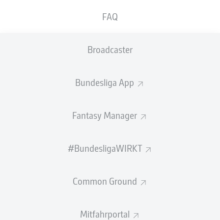
FAQ
GEW.
GEW.
ZWEIKÄMPFE
KOPFDUELLE
0
0
Broadcaster
Begangene Fouls
0
Bundesliga App
Gelbe Karten
0
Fantasy Manager
Einsätze
0
Sprints
0
#BundesligaWIRKT
Intensive Läufe
0
Common Ground
Laufdistanz (km)
0
Mitfahrportal
Speed (km/h)
0