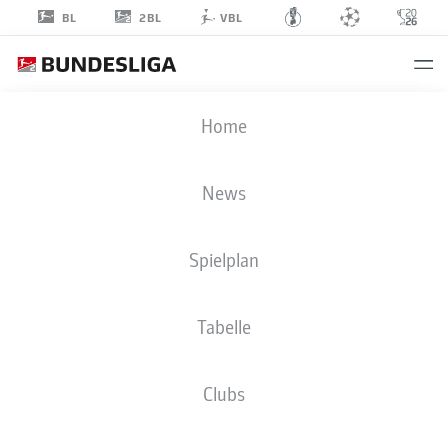
2BL
BL
VBL
NEAL
Home
GIBS
38
News
Spielplan
VERTEIDIGUNG
Tabelle
1. FC KAISERSLAUTERN
STATISTIK SAISON 2026/2027
TORE
MITSPIELER
Clubs