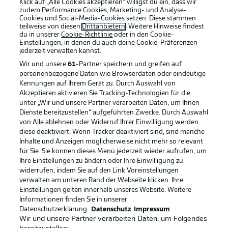
Klick auf „Alle Cookies akzeptieren“ willigst du ein, dass wir
zudem Performance Cookies, Marketing- und Analyse-
Cookies und Social-Media-Cookies setzen. Diese stammen
teilweise von diesen
Drittanbietern
. Weitere Hinweise findest
du in unserer
Cookie-Richtlinie
oder in den Cookie-
Einstellungen, in denen du auch deine Cookie-Präferenzen
jederzeit
verwalten kannst.
Wir und unsere
61
-Partner speichern und greifen auf
personenbezogene Daten wie Browserdaten oder eindeutige
Kennungen auf Ihrem Gerät zu. Durch Auswahl von
Akzeptieren aktivieren Sie Tracking-Technologien für die
unter „Wir und unsere Partner verarbeiten Daten, um Ihnen
Dienste bereitzustellen“ aufgeführten Zwecke. Durch Auswahl
Rechtliche Hinweise
Voreinstellungen verwalten
von Alle ablehnen oder Widerruf Ihrer Einwilligung werden
diese deaktiviert. Wenn Tracker deaktiviert sind, sind manche
Datenschutz
Nutzungsbedingungen
Inhalte und Anzeigen möglicherweise nicht mehr so relevant
Kontakt
Jobs
für Sie. Sie können dieses Menü jederzeit wieder aufrufen, um
Ihre Einstellungen zu ändern oder Ihre Einwilligung zu
Impressum
Partner
widerrufen, indem Sie auf den Link Voreinstellungen
verwalten am unteren Rand der Webseite klicken. Ihre
Spieler
Liveticker
Einstellungen gelten innerhalb unseres Website. Weitere
AGB
Informationen finden Sie in unserer
Datenschutzerklärung.
Datenschutz
Impressum
Wir und unsere Partner verarbeiten Daten, um Folgendes