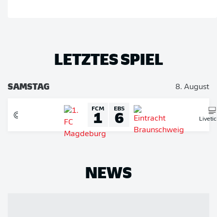
LETZTES SPIEL
SAMSTAG
8. August
FCM
EBS
1
6
Liveti
NEWS