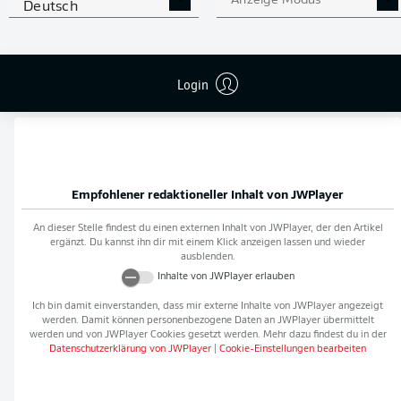
Anzeige Modus
Deutsch
Flanken
0
NOCH MEHR BUNDESLIGA
APP STORE
GOOGLE PLAY
Login
IN DER APP!
Empfohlener redaktioneller Inhalt von
JWPlayer
An dieser Stelle findest du einen externen Inhalt von
JWPlayer
, der den Artikel
ergänzt. Du kannst ihn dir mit einem Klick anzeigen lassen und wieder
ausblenden.
Inhalte von
JWPlayer
erlauben
Ich bin damit einverstanden, dass mir externe Inhalte von
JWPlayer
angezeigt
werden. Damit können personenbezogene Daten an
JWPlayer
übermittelt
werden und von
JWPlayer
Cookies gesetzt werden. Mehr dazu findest du in der
Datenschutzerklärung von
JWPlayer
|
Cookie-Einstellungen bearbeiten