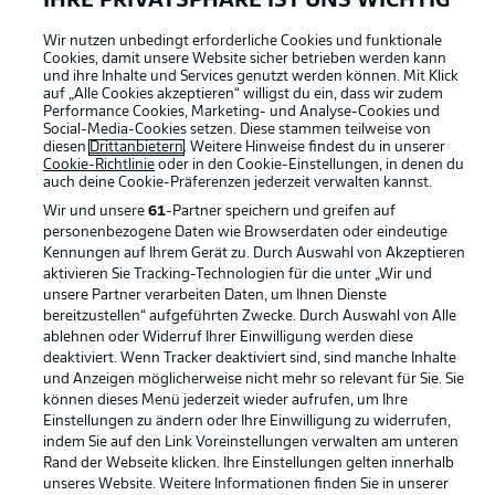
IHRE PRIVATSPHÄRE IST UNS WICHTIG
Wir nutzen unbedingt erforderliche Cookies und funktionale
Cookies, damit unsere Website sicher betrieben werden kann
und ihre Inhalte und Services genutzt werden können. Mit Klick
auf „Alle Cookies akzeptieren“ willigst du ein, dass wir zudem
Performance Cookies, Marketing- und Analyse-Cookies und
Social-Media-Cookies setzen. Diese stammen teilweise von
Rechtliche Hinweise
Voreinstellungen verwalten
diesen
Drittanbietern
. Weitere Hinweise findest du in unserer
Cookie-Richtlinie
oder in den Cookie-Einstellungen, in denen du
Datenschutz
Nutzungsbedingungen
auch deine Cookie-Präferenzen jederzeit
verwalten kannst.
Kontakt
Jobs
Wir und unsere
61
-Partner speichern und greifen auf
personenbezogene Daten wie Browserdaten oder eindeutige
Impressum
Partner
Kennungen auf Ihrem Gerät zu. Durch Auswahl von Akzeptieren
aktivieren Sie Tracking-Technologien für die unter „Wir und
Spieler
Liveticker
unsere Partner verarbeiten Daten, um Ihnen Dienste
AGB
bereitzustellen“ aufgeführten Zwecke. Durch Auswahl von Alle
ablehnen oder Widerruf Ihrer Einwilligung werden diese
deaktiviert. Wenn Tracker deaktiviert sind, sind manche Inhalte
und Anzeigen möglicherweise nicht mehr so relevant für Sie. Sie
können dieses Menü jederzeit wieder aufrufen, um Ihre
Einstellungen zu ändern oder Ihre Einwilligung zu widerrufen,
indem Sie auf den Link Voreinstellungen verwalten am unteren
Rand der Webseite klicken. Ihre Einstellungen gelten innerhalb
unseres Website. Weitere Informationen finden Sie in unserer