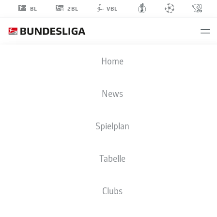
2BL
BL
VBL
MO
Home
EL HANKOURI
11
News
Spielplan
ANGRIFF
Tabelle
1. FC MAGDEBURG
STATISTIK SAISON 2025/2026
TORE
Clubs