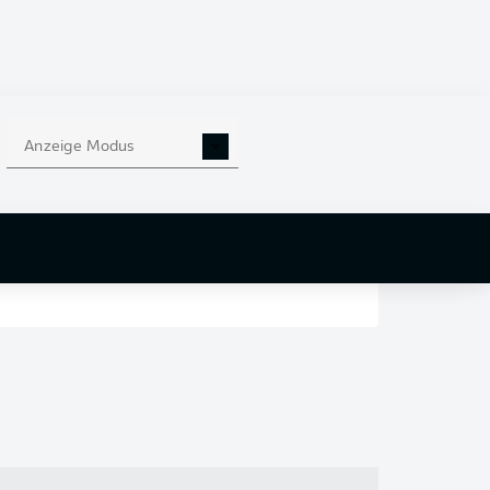
en
nd
Anzeige Modus
r