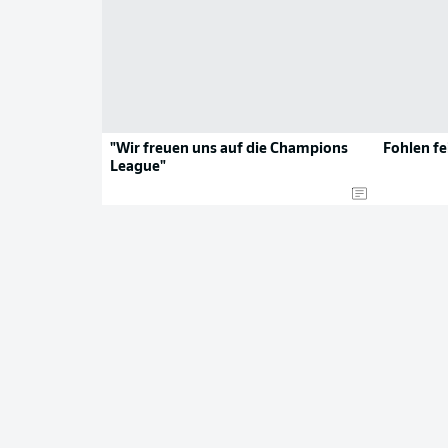
"Wir freuen uns auf die Champions
Fohlen fe
League"