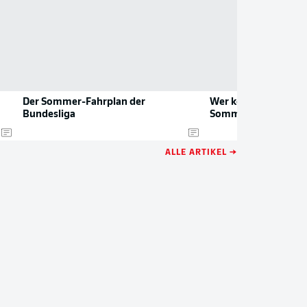
Der Sommer-Fahrplan der
Wer kommt und wer 
Bundesliga
Sommer-Transfers!
ALLE ARTIKEL →