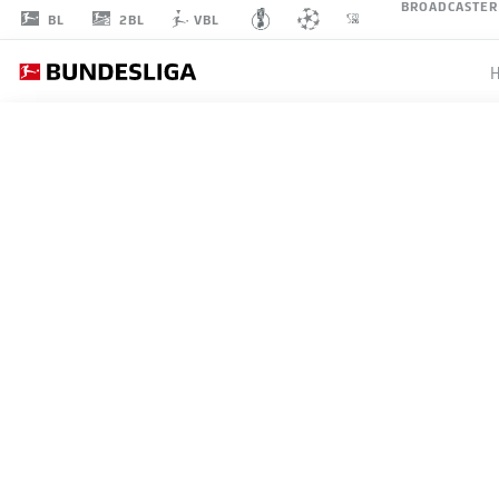
BROADCASTER
2BL
BL
VBL
MAXIMILIAN
HERWERTH
37
VERTEIDIGUNG
VFB STUTTGART
STATISTIK SAISON 2026/2027
TORE
MITS