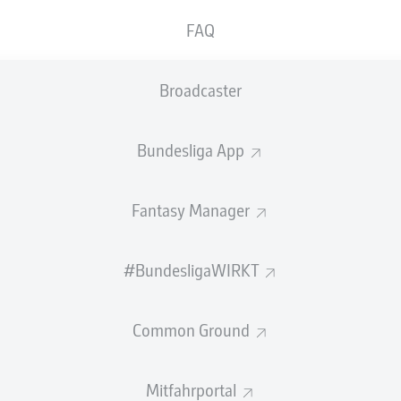
0
Gelbe Karten
FAQ
Einsätze
Broadcaster
Sprints
Intensive Läufe
Bundesliga App
Laufdistanz (km)
Fantasy Manager
Speed (km/h)
#BundesligaWIRKT
Flanken
NOCH MEHR BUNDESLIGA IN 
Common Ground
Mitfahrportal
Empfohlener redaktioneller Inhalt von
JWPlayer