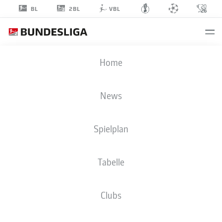
2BL
BL
VBL
MAIK
Home
NAWROCKI
37
News
Spielplan
VERTEIDIGUNG
Tabelle
HANNOVER 96
STATISTIK SAISON 2020/2021
TORE
Clubs