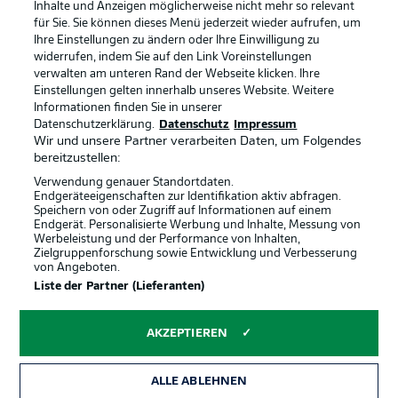
Inhalte und Anzeigen möglicherweise nicht mehr so relevant
Kontakt
Jobs
für Sie. Sie können dieses Menü jederzeit wieder aufrufen, um
Ihre Einstellungen zu ändern oder Ihre Einwilligung zu
Impressum
Partner
widerrufen, indem Sie auf den Link Voreinstellungen
verwalten am unteren Rand der Webseite klicken. Ihre
Spieler
Liveticker
Einstellungen gelten innerhalb unseres Website. Weitere
AGB
Informationen finden Sie in unserer
Datenschutzerklärung.
Datenschutz
Impressum
Wir und unsere Partner verarbeiten Daten, um Folgendes
bereitzustellen:
Verwendung genauer Standortdaten.
Endgeräteeigenschaften zur Identifikation aktiv abfragen.
Speichern von oder Zugriff auf Informationen auf einem
Endgerät. Personalisierte Werbung und Inhalte, Messung von
Werbeleistung und der Performance von Inhalten,
Zielgruppenforschung sowie Entwicklung und Verbesserung
von Angeboten.
© 2026 Bundesliga-Gruppe GmbH
Liste der Partner (Lieferanten)
Sprachauswahl
AKZEPTIEREN
Deutsch
ALLE ABLEHNEN