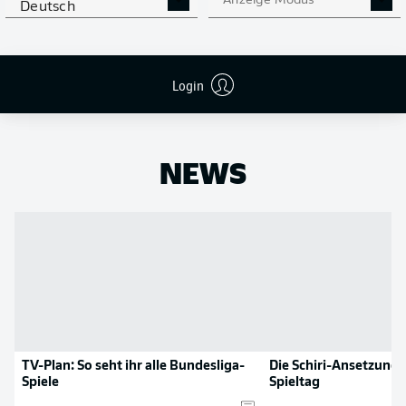
Anzeige Modus
Deutsch
Flanken
0
NOCH MEHR BUNDESLIGA
APP STORE
GOOGLE PLAY
Login
IN DER APP!
NEWS
TV-Plan: So seht ihr alle Bundesliga-
Die Schiri-Ansetzunge
Spiele
Spieltag