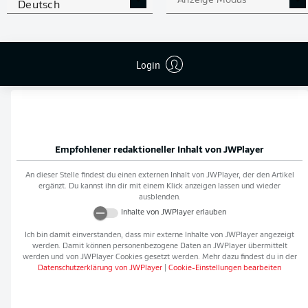
Anzeige Modus
Deutsch
Flanken
0
NOCH MEHR BUNDESLIGA
APP STORE
GOOGLE PLAY
Login
IN DER APP!
Empfohlener redaktioneller Inhalt von
JWPlayer
An dieser Stelle findest du einen externen Inhalt von
JWPlayer
, der den Artikel
ergänzt. Du kannst ihn dir mit einem Klick anzeigen lassen und wieder
ausblenden.
Inhalte von
JWPlayer
erlauben
Ich bin damit einverstanden, dass mir externe Inhalte von
JWPlayer
angezeigt
werden. Damit können personenbezogene Daten an
JWPlayer
übermittelt
werden und von
JWPlayer
Cookies gesetzt werden. Mehr dazu findest du in der
Datenschutzerklärung von
JWPlayer
|
Cookie-Einstellungen bearbeiten