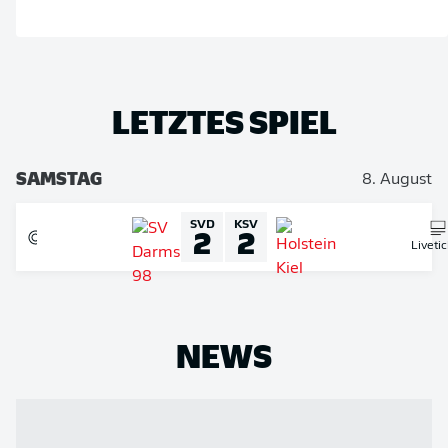
LETZTES SPIEL
SAMSTAG
8. August
SVD
KSV
2
2
Liveti
NEWS