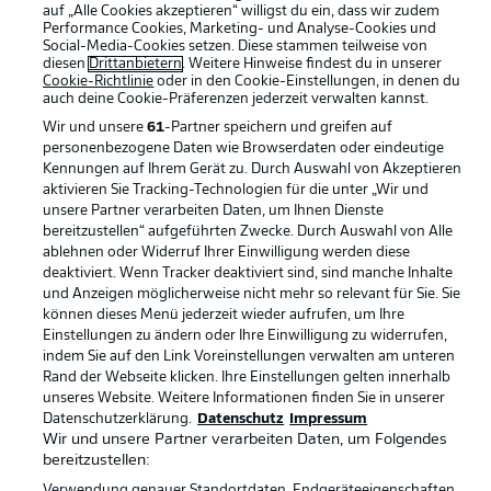
auf „Alle Cookies akzeptieren“ willigst du ein, dass wir zudem
Performance Cookies, Marketing- und Analyse-Cookies und
Rechtliche Hinweise
Voreinstellungen verwalten
Social-Media-Cookies setzen. Diese stammen teilweise von
diesen
Drittanbietern
. Weitere Hinweise findest du in unserer
Datenschutz
Nutzungsbedingungen
Cookie-Richtlinie
oder in den Cookie-Einstellungen, in denen du
auch deine Cookie-Präferenzen jederzeit
verwalten kannst.
Kontakt
Jobs
Wir und unsere
61
-Partner speichern und greifen auf
Impressum
Partner
personenbezogene Daten wie Browserdaten oder eindeutige
Kennungen auf Ihrem Gerät zu. Durch Auswahl von Akzeptieren
Spieler
Liveticker
aktivieren Sie Tracking-Technologien für die unter „Wir und
unsere Partner verarbeiten Daten, um Ihnen Dienste
AGB
bereitzustellen“ aufgeführten Zwecke. Durch Auswahl von Alle
ablehnen oder Widerruf Ihrer Einwilligung werden diese
deaktiviert. Wenn Tracker deaktiviert sind, sind manche Inhalte
und Anzeigen möglicherweise nicht mehr so relevant für Sie. Sie
können dieses Menü jederzeit wieder aufrufen, um Ihre
Einstellungen zu ändern oder Ihre Einwilligung zu widerrufen,
indem Sie auf den Link Voreinstellungen verwalten am unteren
Rand der Webseite klicken. Ihre Einstellungen gelten innerhalb
unseres Website. Weitere Informationen finden Sie in unserer
Datenschutzerklärung.
Datenschutz
Impressum
© 2026 Bundesliga-Gruppe GmbH
Wir und unsere Partner verarbeiten Daten, um Folgendes
bereitzustellen:
Sprachauswahl
Verwendung genauer Standortdaten. Endgeräteeigenschaften