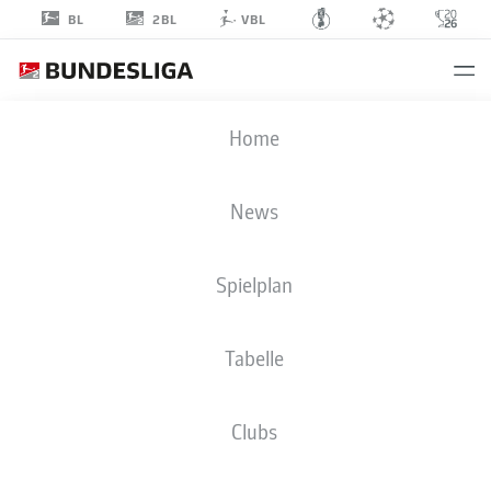
2BL
BL
VBL
LUCA
Home
MARSEILER
8
News
Spielplan
ANGRIFF
Tabelle
SV DARMSTADT 98
STATISTIK SAISON 2026/2027
TORE
MITSPIELER
Clubs