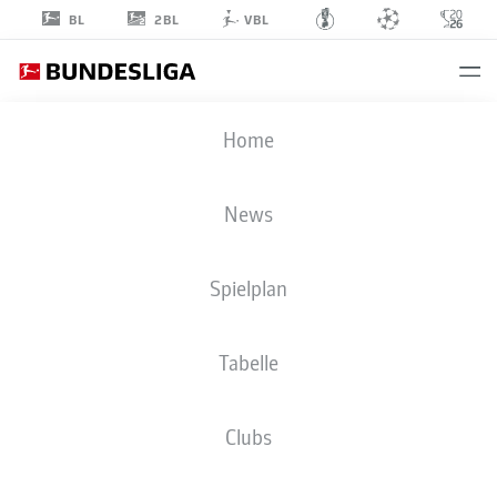
2BL
BL
VBL
LOVRO
Home
ZVONAREK
News
Spielplan
MITTELFELD
Tabelle
FC BAYERN MÜNCHEN
STATISTIK SAISON 2026/2027
TORE
MITSPIELER
Clubs