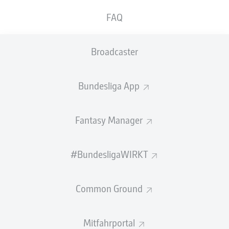
GEW.
GEW.
FAQ
ZWEIKÄMPFE
KOPFDUELLE
0
0
Broadcaster
Begangene Fouls
0
Bundesliga App
Gelbe Karten
0
Einsätze
0
Fantasy Manager
Sprints
0
#BundesligaWIRKT
Intensive Läufe
0
Common Ground
Laufdistanz (km)
0
Speed (km/h)
0
Mitfahrportal