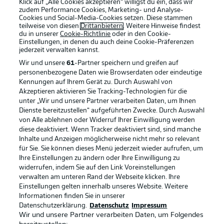
Klick auf „Alle Cookies akzeptieren“ willigst du ein, dass wir
zudem Performance Cookies, Marketing- und Analyse-
Cookies und Social-Media-Cookies setzen. Diese stammen
teilweise von diesen
Drittanbietern
. Weitere Hinweise findest
du in unserer
Cookie-Richtlinie
oder in den Cookie-
Einstellungen, in denen du auch deine Cookie-Präferenzen
jederzeit
verwalten kannst.
Wir und unsere
61
-Partner speichern und greifen auf
personenbezogene Daten wie Browserdaten oder eindeutige
Kennungen auf Ihrem Gerät zu. Durch Auswahl von
Akzeptieren aktivieren Sie Tracking-Technologien für die
unter „Wir und unsere Partner verarbeiten Daten, um Ihnen
Dienste bereitzustellen“ aufgeführten Zwecke. Durch Auswahl
Rechtliche Hinweise
Voreinstellungen verwalten
von Alle ablehnen oder Widerruf Ihrer Einwilligung werden
diese deaktiviert. Wenn Tracker deaktiviert sind, sind manche
Datenschutz
Nutzungsbedingungen
Inhalte und Anzeigen möglicherweise nicht mehr so relevant
Broadcaster
Kontakt
für Sie. Sie können dieses Menü jederzeit wieder aufrufen, um
Ihre Einstellungen zu ändern oder Ihre Einwilligung zu
Jobs
Impressum
widerrufen, indem Sie auf den Link Voreinstellungen
verwalten am unteren Rand der Webseite klicken. Ihre
Partner
Spieler
Einstellungen gelten innerhalb unseres Website. Weitere
Liveticker
AGB
Informationen finden Sie in unserer
Datenschutzerklärung.
Datenschutz
Impressum
Wir und unsere Partner verarbeiten Daten, um Folgendes