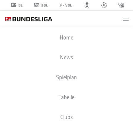
2BL
BL
VBL
LEONARD
Home
LAATSCH
42
News
Spielplan
MITTELFELD
Tabelle
EINTRACHT BRAUNSCHWEIG
STATISTIK SAISON 2026/2027
TORE
MITSPIELER
Clubs