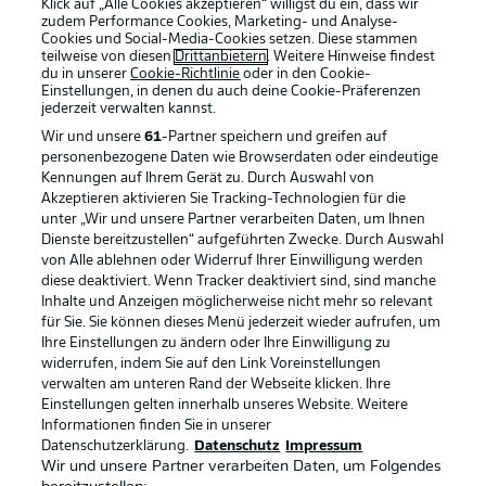
Klick auf „Alle Cookies akzeptieren“ willigst du ein, dass wir
zudem Performance Cookies, Marketing- und Analyse-
Cookies und Social-Media-Cookies setzen. Diese stammen
teilweise von diesen
Drittanbietern
. Weitere Hinweise findest
du in unserer
Cookie-Richtlinie
oder in den Cookie-
Einstellungen, in denen du auch deine Cookie-Präferenzen
jederzeit
verwalten kannst.
Wir und unsere
61
-Partner speichern und greifen auf
personenbezogene Daten wie Browserdaten oder eindeutige
Kennungen auf Ihrem Gerät zu. Durch Auswahl von
Akzeptieren aktivieren Sie Tracking-Technologien für die
unter „Wir und unsere Partner verarbeiten Daten, um Ihnen
Dienste bereitzustellen“ aufgeführten Zwecke. Durch Auswahl
Rechtliche Hinweise
Voreinstellungen verwalten
von Alle ablehnen oder Widerruf Ihrer Einwilligung werden
diese deaktiviert. Wenn Tracker deaktiviert sind, sind manche
Datenschutz
Nutzungsbedingungen
Inhalte und Anzeigen möglicherweise nicht mehr so relevant
Kontakt
Jobs
für Sie. Sie können dieses Menü jederzeit wieder aufrufen, um
Ihre Einstellungen zu ändern oder Ihre Einwilligung zu
Impressum
Partner
widerrufen, indem Sie auf den Link Voreinstellungen
verwalten am unteren Rand der Webseite klicken. Ihre
Spieler
Liveticker
Einstellungen gelten innerhalb unseres Website. Weitere
AGB
Informationen finden Sie in unserer
Datenschutzerklärung.
Datenschutz
Impressum
Wir und unsere Partner verarbeiten Daten, um Folgendes