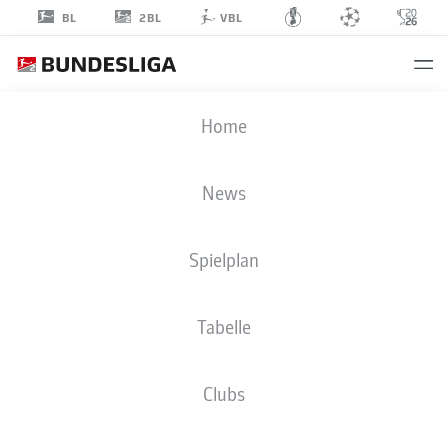
2BL
BL
VBL
LEON
Home
HERDES
35
News
Spielplan
TORHÜTER
Tabelle
EINTRACHT BRAUNSCHWEIG
STATISTIK SAISON 2026/2027
TORE
MITSPIELER
Clubs