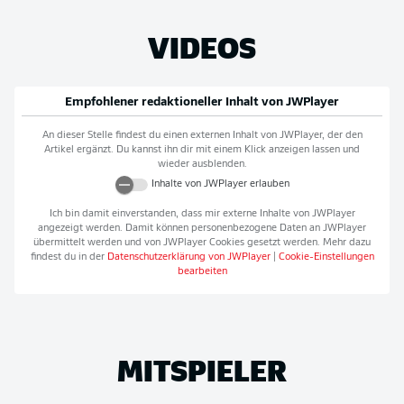
VIDEOS
Empfohlener redaktioneller Inhalt von
JWPlayer
An dieser Stelle findest du einen externen Inhalt von
JWPlayer
, der den
Artikel ergänzt. Du kannst ihn dir mit einem Klick anzeigen lassen und
wieder ausblenden.
Inhalte von
JWPlayer
erlauben
Ich bin damit einverstanden, dass mir externe Inhalte von
JWPlayer
angezeigt werden. Damit können personenbezogene Daten an
JWPlayer
übermittelt werden und von
JWPlayer
Cookies gesetzt werden. Mehr dazu
findest du in der
Datenschutzerklärung von
JWPlayer
|
Cookie-Einstellungen
bearbeiten
MITSPIELER