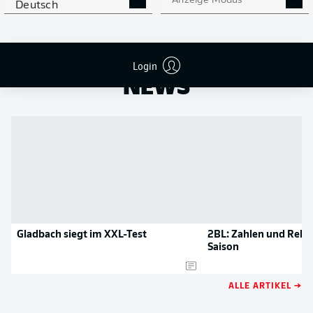
Anzeige Modus
Deutsch
NOCH MEHR BUNDESLIGA
APP STORE
GOOGLE PLAY
IN DER APP!
Login
NEWS
Gladbach siegt im XXL-Test
2BL: Zahlen und Reko
Saison
ALLE ARTIKEL →