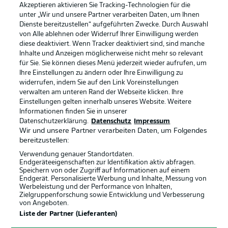
Akzeptieren aktivieren Sie Tracking-Technologien für die
unter „Wir und unsere Partner verarbeiten Daten, um Ihnen
Dienste bereitzustellen“ aufgeführten Zwecke. Durch Auswahl
Rechtliche Hinweise
Voreinstellungen verwalten
von Alle ablehnen oder Widerruf Ihrer Einwilligung werden
diese deaktiviert. Wenn Tracker deaktiviert sind, sind manche
Datenschutz
Nutzungsbedingungen
Inhalte und Anzeigen möglicherweise nicht mehr so relevant
Kontakt
Jobs
für Sie. Sie können dieses Menü jederzeit wieder aufrufen, um
Ihre Einstellungen zu ändern oder Ihre Einwilligung zu
Impressum
Partner
widerrufen, indem Sie auf den Link Voreinstellungen
verwalten am unteren Rand der Webseite klicken. Ihre
Spieler
Liveticker
Einstellungen gelten innerhalb unseres Website. Weitere
AGB
Informationen finden Sie in unserer
Datenschutzerklärung.
Datenschutz
Impressum
Wir und unsere Partner verarbeiten Daten, um Folgendes
bereitzustellen:
Verwendung genauer Standortdaten.
Endgeräteeigenschaften zur Identifikation aktiv abfragen.
Speichern von oder Zugriff auf Informationen auf einem
Endgerät. Personalisierte Werbung und Inhalte, Messung von
Werbeleistung und der Performance von Inhalten,
Zielgruppenforschung sowie Entwicklung und Verbesserung
von Angeboten.
© 2026 Bundesliga-Gruppe GmbH
Liste der Partner (Lieferanten)