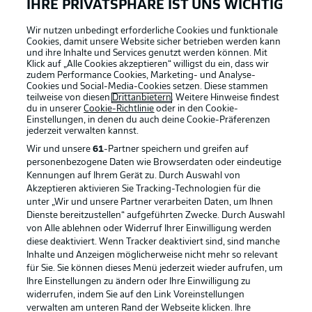
IHRE PRIVATSPHÄRE IST UNS WICHTIG
Wir nutzen unbedingt erforderliche Cookies und funktionale
Cookies, damit unsere Website sicher betrieben werden kann
und ihre Inhalte und Services genutzt werden können. Mit
Klick auf „Alle Cookies akzeptieren“ willigst du ein, dass wir
zudem Performance Cookies, Marketing- und Analyse-
Cookies und Social-Media-Cookies setzen. Diese stammen
teilweise von diesen
Drittanbietern
. Weitere Hinweise findest
du in unserer
Cookie-Richtlinie
oder in den Cookie-
Einstellungen, in denen du auch deine Cookie-Präferenzen
jederzeit
verwalten kannst.
Wir und unsere
61
-Partner speichern und greifen auf
personenbezogene Daten wie Browserdaten oder eindeutige
Kennungen auf Ihrem Gerät zu. Durch Auswahl von
Akzeptieren aktivieren Sie Tracking-Technologien für die
unter „Wir und unsere Partner verarbeiten Daten, um Ihnen
Dienste bereitzustellen“ aufgeführten Zwecke. Durch Auswahl
Rechtliche Hinweise
Voreinstellungen verwalten
von Alle ablehnen oder Widerruf Ihrer Einwilligung werden
diese deaktiviert. Wenn Tracker deaktiviert sind, sind manche
Datenschutz
Nutzungsbedingungen
Inhalte und Anzeigen möglicherweise nicht mehr so relevant
Kontakt
Jobs
für Sie. Sie können dieses Menü jederzeit wieder aufrufen, um
Ihre Einstellungen zu ändern oder Ihre Einwilligung zu
Impressum
Partner
widerrufen, indem Sie auf den Link Voreinstellungen
verwalten am unteren Rand der Webseite klicken. Ihre
Spieler
Liveticker