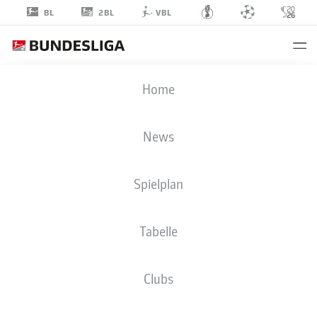
2BL
BL
VBL
KEN
Home
REICHEL
0
News
Spielplan
VERTEIDIGUNG
Tabelle
EINTRACHT BRAUNSCHWEIG
STATISTIK SAISON 2019/2020
TORE
Clubs