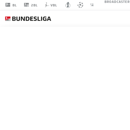
BROADCASTER
2BL
BL
VBL
KACPER
KOSCIERSKI
43
VERTEIDIGUNG
VFL BOCHUM 1848
STATISTIK SAISON 2024/2025
TORE