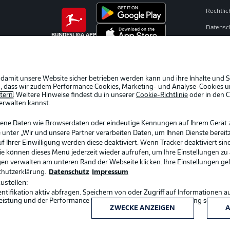
Rechtli
Datensc
BUNDESLIGA APP
Kontakt
Impres
Spieler
 damit unsere Website sicher betrieben werden kann und ihre Inhalte und S
ein, dass wir zudem Performance Cookies, Marketing- und Analyse-Cookies u
AGB
etern
. Weitere Hinweise findest du in unserer
Cookie-Richtlinie
oder in den 
erwalten kannst.
gene Daten wie Browserdaten oder eindeutige Kennungen auf Ihrem Gerät 
 unter „Wir und unsere Partner verarbeiten Daten, um Ihnen Dienste bereitz
Ihrer Einwilligung werden diese deaktiviert. Wenn Tracker deaktiviert sin
Sie können dieses Menü jederzeit wieder aufrufen, um Ihre Einstellungen zu
ngen verwalten am unteren Rand der Webseite klicken. Ihre Einstellungen ge
chutzerklärung.
Datenschutz
Impressum
ustellen:
ifikation aktiv abfragen. Speichern von oder Zugriff auf Informationen a
Sprachauswahl
eistung und der Performance von Inhalten, Zielgruppenforschung sowie E
Deutsch
ZWECKE ANZEIGEN
A