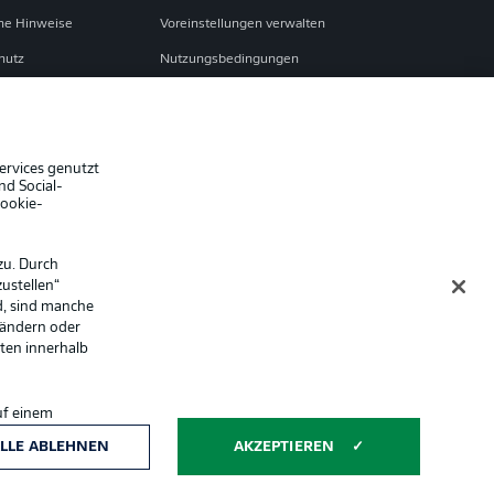
che Hinweise
Voreinstellungen verwalten
hutz
Nutzungsbedingungen
Jobs
sum
Partner
Liveticker
ervices genutzt
nd Social-
Cookie-
zu. Durch
ustellen“
d, sind manche
 ändern oder
lten innerhalb
uf einem
ntwicklung und
Anzeige Modus
LLE ABLEHNEN
AKZEPTIEREN