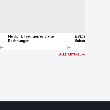
Flutlicht, Tradition und alte
2BL: Zahlen und Rek
Rechnungen
Saison
ALLE ARTIKEL →