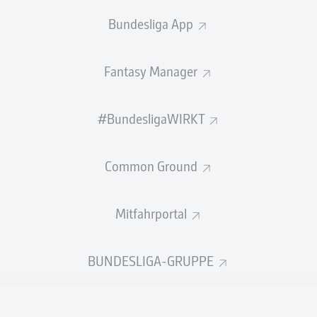
0
Gelbe Karten
Bundesliga App
Einsätze
Fantasy Manager
Sprints
Intensive Läufe
#BundesligaWIRKT
Laufdistanz (km)
Common Ground
Speed (km/h)
Mitfahrportal
Flanken
NOCH MEHR BUNDESLIGA IN 
BUNDESLIGA-GRUPPE
Empfohlener redaktioneller Inhalt von
JWPlayer