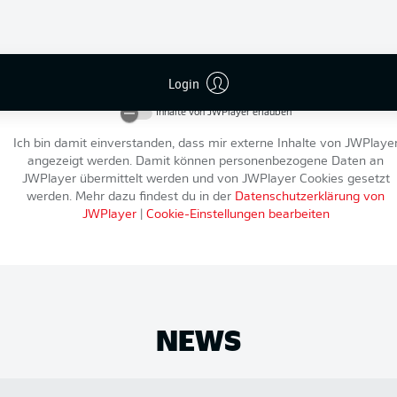
An dieser Stelle findest du einen externen Inhalt von
JWPlayer
, der d
Artikel ergänzt. Du kannst ihn dir mit einem Klick anzeigen lassen u
Login
wieder ausblenden.
Inhalte von
JWPlayer
erlauben
Ich bin damit einverstanden, dass mir externe Inhalte von
JWPlaye
angezeigt werden. Damit können personenbezogene Daten an
JWPlayer
übermittelt werden und von
JWPlayer
Cookies gesetzt
werden. Mehr dazu findest du in der
Datenschutzerklärung von
JWPlayer
|
Cookie-Einstellungen bearbeiten
NEWS