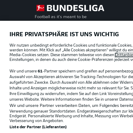
Football as it's meant to be
Offizielle Partner
IHRE PRIVATSPHÄRE IST UNS WICHTIG
Wir nutzen unbedingt erforderliche Cookies und funktionale Cookies,
werden können. Mit Klick auf „Alle Cookies akzeptieren“ willigst du 
Media-Cookies setzen. Diese stammen teilweise von diesen
Drittanbi
Einstellungen, in denen du auch deine Cookie-Präferenzen jederzeit
v
Wir und unsere
61
-Partner speichern und greifen auf personenbezo
Auswahl von Akzeptieren aktivieren Sie Tracking-Technologien für die
aufgeführten Zwecke. Durch Auswahl von Alle ablehnen oder Widerruf 
Inhalte und Anzeigen möglicherweise nicht mehr so relevant für Sie. 
Ihre Einwilligung zu widerrufen, indem Sie auf den Link Voreinstellu
unseres Website. Weitere Informationen finden Sie in unserer Datens
Wir und unsere Partner verarbeiten Daten, um Folgendes bereitz
Verwendung genauer Standortdaten. Endgeräteeigenschaften zur Ident
Endgerät. Personalisierte Werbung und Inhalte, Messung von Werbel
© 2026 Bundesliga-Gruppe GmbH
Verbesserung von Angeboten.
Liste der Partner (Lieferanten)