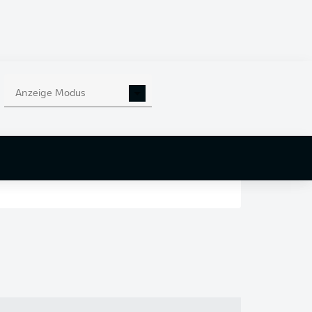
en
nd
Anzeige Modus
r