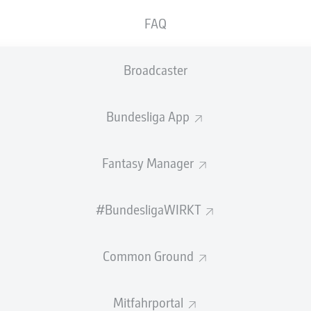
0
Gelbe Karten
FAQ
Einsätze
Broadcaster
Sprints
Intensive Läufe
Bundesliga App
Laufdistanz (km)
Fantasy Manager
Speed (km/h)
#BundesligaWIRKT
Flanken
NOCH MEHR BUNDESLIGA IN 
Common Ground
Mitfahrportal
Empfohlener redaktioneller Inhalt von
JWPlayer