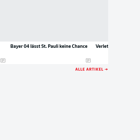
Bayer 04 lässt St. Pauli keine Chance
Verletzt zurück vom 
ALLE ARTIKEL →