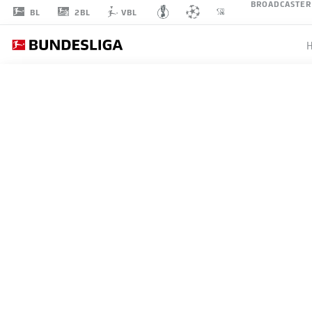
BROADCASTER
2BL
BL
VBL
EDMOND
TAPSOBA
12
VERTEIDIGUNG
BAYER 04 LEVERKUSEN
STATISTIK SAISON 2026/2027
TORE
MITS