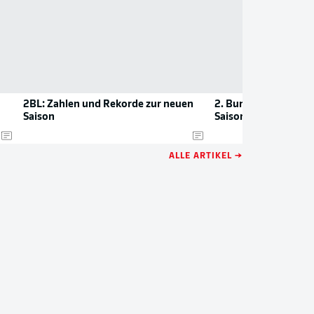
2BL: Zahlen und Rekorde zur neuen
2. Bundesliga: Die n
Saison
Saison 2026/27
ALLE ARTIKEL →