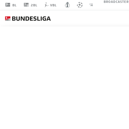
BROADCASTER
2BL
BL
VBL
DENIS
HUSSER
34
ANGRIFF
HANNOVER 96
STATISTIK SAISON 2026/2027
TORE
MITS