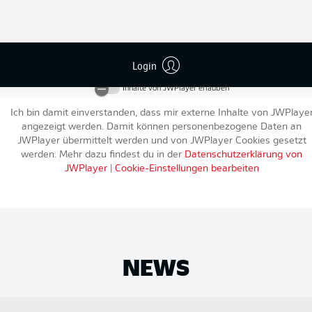
An dieser Stelle findest du einen externen Inhalt von
JWPlayer
, der d
Artikel ergänzt. Du kannst ihn dir mit einem Klick anzeigen lassen u
Login
wieder ausblenden.
Inhalte von
JWPlayer
erlauben
Ich bin damit einverstanden, dass mir externe Inhalte von
JWPlaye
angezeigt werden. Damit können personenbezogene Daten an
JWPlayer
übermittelt werden und von
JWPlayer
Cookies gesetzt
werden. Mehr dazu findest du in der
Datenschutzerklärung von
JWPlayer
|
Cookie-Einstellungen bearbeiten
NEWS