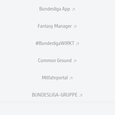
0
Gelbe Karten
Bundesliga App
Einsätze
Fantasy Manager
Sprints
Intensive Läufe
#BundesligaWIRKT
Laufdistanz (km)
Common Ground
Speed (km/h)
Mitfahrportal
Flanken
NOCH MEHR BUNDESLIGA IN 
BUNDESLIGA-GRUPPE
Empfohlener redaktioneller Inhalt von
JWPlayer