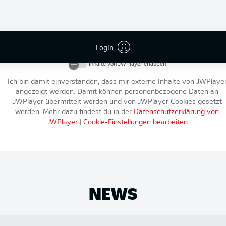
An dieser Stelle findest du einen externen Inhalt von
JWPlayer
, der d
Artikel ergänzt. Du kannst ihn dir mit einem Klick anzeigen lassen u
Login
wieder ausblenden.
Inhalte von
JWPlayer
erlauben
Ich bin damit einverstanden, dass mir externe Inhalte von
JWPlaye
angezeigt werden. Damit können personenbezogene Daten an
JWPlayer
übermittelt werden und von
JWPlayer
Cookies gesetzt
werden. Mehr dazu findest du in der
Datenschutzerklärung von
JWPlayer
|
Cookie-Einstellungen bearbeiten
NEWS