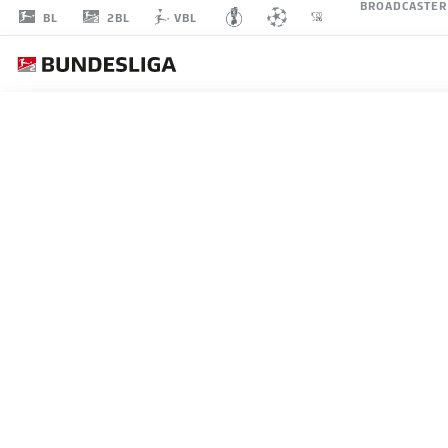
BROADCASTER
2BL
BL
VBL
DANIEL
RICHTER
43
MITTELFELD
DSC ARMINIA BIELEFELD
STATISTIK SAISON 2026/2027
TORE
MITS