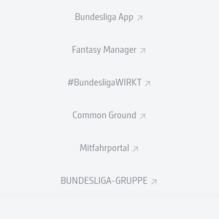
0
Gelbe Karten
Bundesliga App
Einsätze
Fantasy Manager
Sprints
Intensive Läufe
#BundesligaWIRKT
Laufdistanz (km)
Common Ground
Speed (km/h)
Mitfahrportal
Flanken
NOCH MEHR BUNDESLIGA IN 
BUNDESLIGA-GRUPPE
Empfohlener redaktioneller Inhalt von
JWPlayer