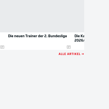
Die neuen Trainer der 2. Bundesliga
Die Kapitäne der 2. 
2026/27
ALLE ARTIKEL →