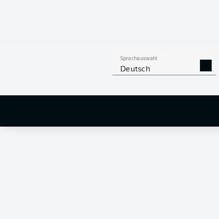
Sprachauswahl
Deutsch
Fantasy Manager: Torwartduos für
Der Somm
den Start
Bundesli