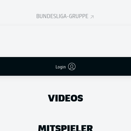
BUNDESLIGA-GRUPPE
er-Fahrplan der
Köln schlägt EL-Team
ga
Login
VIDEOS
MITSPIELER