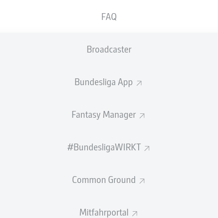
0
Sprints
FAQ
Intensive Läufe
Broadcaster
Laufdistanz (km)
Speed (km/h)
Bundesliga App
Begangene Fouls
Fantasy Manager
Gelbe Karten
#BundesligaWIRKT
NOCH MEHR BUNDESLIGA IN 
Common Ground
NEWS
Mitfahrportal