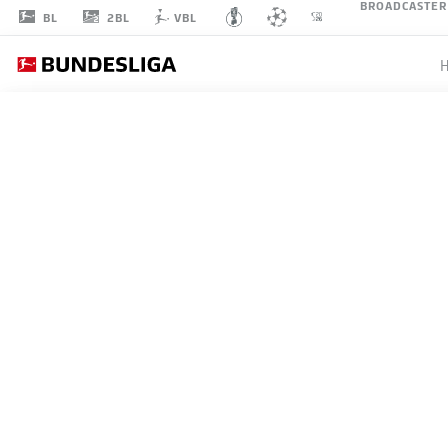
BROADCASTER
2BL
BL
VBL
DANIEL
KLEIN
25
TORHÜTER
FC AUGSBURG
STATISTIK SAISON 2026/2027
TORE
MITS