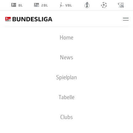
2BL
BL
VBL
DAMJAN
Home
KOVACEVIC
43
News
Spielplan
VERTEIDIGUNG
Tabelle
EINTRACHT BRAUNSCHWEIG
STATISTIK SAISON 2026/2027
TORE
MITSPIELER
Clubs