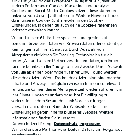
Klick auf „Alle Cookies akzeptieren“ willigst du ein, dass wir
zudem Performance Cookies, Marketing- und Analyse-
Cookies und Social-Media-Cookies setzen. Diese stammen
teilweise von diesen
Drittanbietern
. Weitere Hinweise findest
du in unserer
Cookie-Richtlinie
oder in den Cookie-
Einstellungen, in denen du auch deine Cookie-Präferenzen
jederzeit
verwalten kannst.
Wir und unsere
61
-Partner speichern und greifen auf
personenbezogene Daten wie Browserdaten oder eindeutige
Kennungen auf Ihrem Gerät zu. Durch Auswahl von
Akzeptieren aktivieren Sie Tracking-Technologien für die
unter „Wir und unsere Partner verarbeiten Daten, um Ihnen
Dienste bereitzustellen“ aufgeführten Zwecke. Durch Auswahl
Rechtliche Hinweise
Voreinstellungen verwalten
von Alle ablehnen oder Widerruf Ihrer Einwilligung werden
diese deaktiviert. Wenn Tracker deaktiviert sind, sind manche
Datenschutz
Nutzungsbedingungen
Inhalte und Anzeigen möglicherweise nicht mehr so relevant
Kontakt
Jobs
für Sie. Sie können dieses Menü jederzeit wieder aufrufen, um
Ihre Einstellungen zu ändern oder Ihre Einwilligung zu
Impressum
Partner
widerrufen, indem Sie auf den Link Voreinstellungen
verwalten am unteren Rand der Webseite klicken. Ihre
Spieler
Liveticker
Einstellungen gelten innerhalb unseres Website. Weitere
AGB
Informationen finden Sie in unserer
Datenschutzerklärung.
Datenschutz
Impressum
Wir und unsere Partner verarbeiten Daten, um Folgendes