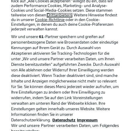
Klick auf „Alle Cookies akzeptieren“ willigst du ein, dass wir
zudem Performance Cookies, Marketing- und Analyse-
Cookies und Social-Media-Cookies setzen. Diese stammen
teilweise von diesen
Drittanbietern
. Weitere Hinweise findest
du in unserer
Cookie-Richtlinie
oder in den Cookie-
Einstellungen, in denen du auch deine Cookie-Präferenzen
jederzeit
verwalten kannst.
Wir und unsere
61
-Partner speichern und greifen auf
personenbezogene Daten wie Browserdaten oder eindeutige
Kennungen auf Ihrem Gerät zu. Durch Auswahl von
Akzeptieren aktivieren Sie Tracking-Technologien für die
unter „Wir und unsere Partner verarbeiten Daten, um Ihnen
Dienste bereitzustellen“ aufgeführten Zwecke. Durch Auswahl
Rechtliche Hinweise
Voreinstellungen verwalten
von Alle ablehnen oder Widerruf Ihrer Einwilligung werden
diese deaktiviert. Wenn Tracker deaktiviert sind, sind manche
Datenschutz
Nutzungsbedingungen
Inhalte und Anzeigen möglicherweise nicht mehr so relevant
Kontakt
Jobs
für Sie. Sie können dieses Menü jederzeit wieder aufrufen, um
Ihre Einstellungen zu ändern oder Ihre Einwilligung zu
Impressum
Partner
widerrufen, indem Sie auf den Link Voreinstellungen
verwalten am unteren Rand der Webseite klicken. Ihre
Spieler
Liveticker
Einstellungen gelten innerhalb unseres Website. Weitere
AGB
Informationen finden Sie in unserer
Datenschutzerklärung.
Datenschutz
Impressum
Wir und unsere Partner verarbeiten Daten, um Folgendes