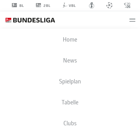
2BL
BL
VBL
CHRISTOPHER
Home
LANNERT
28
News
Spielplan
VERTEIDIGUNG
Tabelle
SV DARMSTADT 98
STATISTIK SAISON 2026/2027
TORE
MITSPIELER
Clubs