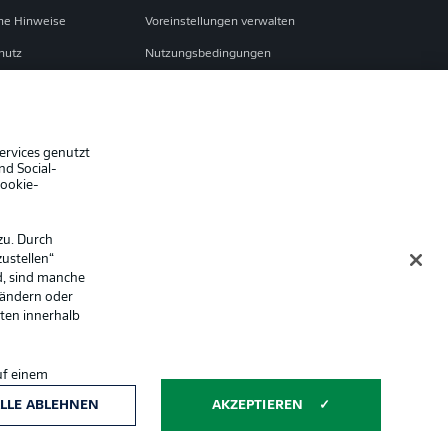
che Hinweise
Voreinstellungen verwalten
hutz
Nutzungsbedingungen
Jobs
sum
Partner
Liveticker
ervices genutzt
nd Social-
Cookie-
zu. Durch
ustellen“
d, sind manche
 ändern oder
lten innerhalb
uf einem
ntwicklung und
Anzeige Modus
LLE ABLEHNEN
AKZEPTIEREN