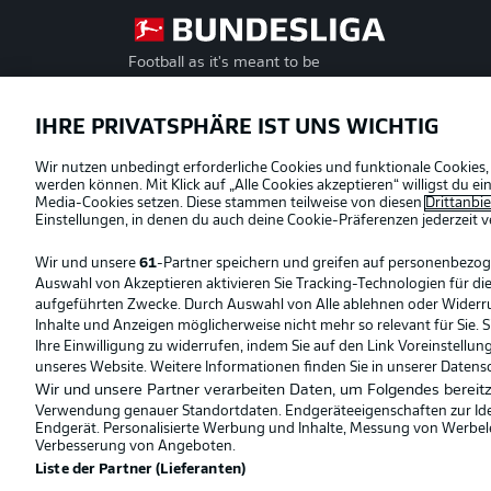
Football as it's meant to be
Offizielle Partner
IHRE PRIVATSPHÄRE IST UNS WICHTIG
Wir nutzen unbedingt erforderliche Cookies und funktionale Cookies,
werden können. Mit Klick auf „Alle Cookies akzeptieren“ willigst du 
Media-Cookies setzen. Diese stammen teilweise von diesen
Drittanbi
Einstellungen, in denen du auch deine Cookie-Präferenzen jederzeit
v
Wir und unsere
61
-Partner speichern und greifen auf personenbezo
Auswahl von Akzeptieren aktivieren Sie Tracking-Technologien für die
aufgeführten Zwecke. Durch Auswahl von Alle ablehnen oder Widerruf 
Inhalte und Anzeigen möglicherweise nicht mehr so relevant für Sie. 
Ihre Einwilligung zu widerrufen, indem Sie auf den Link Voreinstellu
unseres Website. Weitere Informationen finden Sie in unserer Datens
Wir und unsere Partner verarbeiten Daten, um Folgendes bereitz
Verwendung genauer Standortdaten. Endgeräteeigenschaften zur Ident
Endgerät. Personalisierte Werbung und Inhalte, Messung von Werbel
© 2026 Bundesliga-Gruppe GmbH
Verbesserung von Angeboten.
Liste der Partner (Lieferanten)