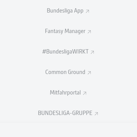
0
Gelbe Karten
Bundesliga App
Einsätze
Fantasy Manager
Sprints
Intensive Läufe
#BundesligaWIRKT
Laufdistanz (km)
Common Ground
Speed (km/h)
Mitfahrportal
Flanken
NOCH MEHR BUNDESLIGA IN 
BUNDESLIGA-GRUPPE
Empfohlener redaktioneller Inhalt von
JWPlayer