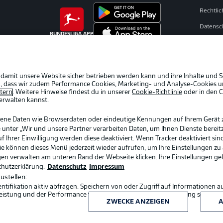
Rechtli
Datensc
BUNDESLIGA APP
Kontakt
Impres
Spieler
 damit unsere Website sicher betrieben werden kann und ihre Inhalte und S
ein, dass wir zudem Performance Cookies, Marketing- und Analyse-Cookies u
AGB
etern
. Weitere Hinweise findest du in unserer
Cookie-Richtlinie
oder in den 
erwalten kannst.
gene Daten wie Browserdaten oder eindeutige Kennungen auf Ihrem Gerät 
 unter „Wir und unsere Partner verarbeiten Daten, um Ihnen Dienste bereitz
Ihrer Einwilligung werden diese deaktiviert. Wenn Tracker deaktiviert sin
Sie können dieses Menü jederzeit wieder aufrufen, um Ihre Einstellungen zu
ngen verwalten am unteren Rand der Webseite klicken. Ihre Einstellungen ge
chutzerklärung.
Datenschutz
Impressum
ustellen:
ifikation aktiv abfragen. Speichern von oder Zugriff auf Informationen a
Sprachauswahl
eistung und der Performance von Inhalten, Zielgruppenforschung sowie E
Deutsch
ZWECKE ANZEIGEN
A