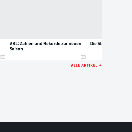
2BL: Zahlen und Rekorde zur neuen
Die Stars der 2. Bund
Saison
ALLE ARTIKEL →