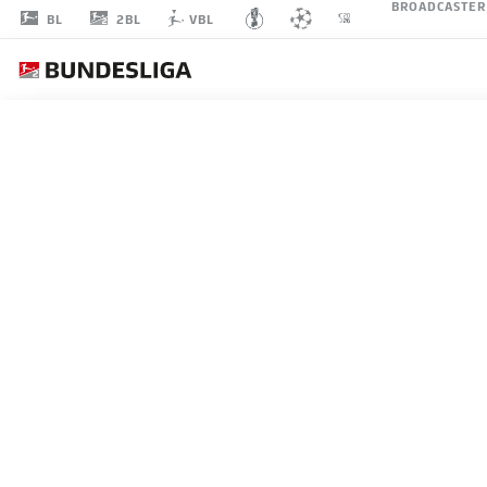
BROADCASTER
2BL
BL
VBL
CASPAR
JANDER
MITTELFELD
1. FC NÜRNBERG
STATISTIK SAISON 2020/2021
TORE