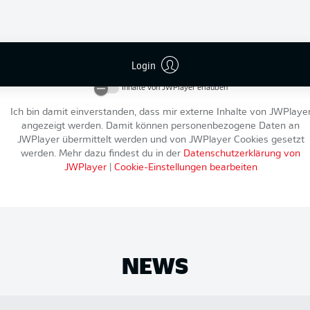
An dieser Stelle findest du einen externen Inhalt von
JWPlayer
, der d
Artikel ergänzt. Du kannst ihn dir mit einem Klick anzeigen lassen u
Login
wieder ausblenden.
Inhalte von
JWPlayer
erlauben
Ich bin damit einverstanden, dass mir externe Inhalte von
JWPlaye
angezeigt werden. Damit können personenbezogene Daten an
JWPlayer
übermittelt werden und von
JWPlayer
Cookies gesetzt
werden. Mehr dazu findest du in der
Datenschutzerklärung von
JWPlayer
|
Cookie-Einstellungen bearbeiten
NEWS