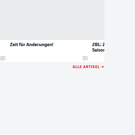
Zeit für Änderungen!
2BL: Zahlen und Rek
Saison
ALLE ARTIKEL →