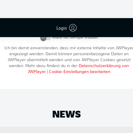
An dieser Stelle findest du einen externen Inhalt von
JWPlayer
, der d
Artikel ergänzt. Du kannst ihn dir mit einem Klick anzeigen lassen u
Login
wieder ausblenden.
Inhalte von
JWPlayer
erlauben
Ich bin damit einverstanden, dass mir externe Inhalte von
JWPlaye
angezeigt werden. Damit können personenbezogene Daten an
JWPlayer
übermittelt werden und von
JWPlayer
Cookies gesetzt
werden. Mehr dazu findest du in der
Datenschutzerklärung von
JWPlayer
|
Cookie-Einstellungen bearbeiten
NEWS