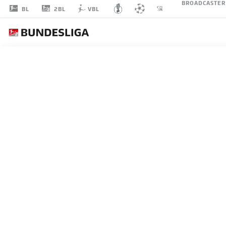
BROADCASTER
2BL
BL
VBL
CALLUM
MARSHALL
16
ANGRIFF
VFL BOCHUM 1848
STATISTIK SAISON 2026/2027
TORE
MITS