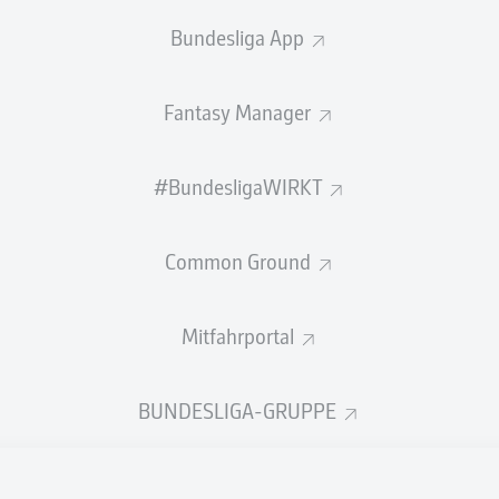
0
Gelbe Karten
Bundesliga App
Einsätze
Fantasy Manager
Sprints
Intensive Läufe
#BundesligaWIRKT
Laufdistanz (km)
Common Ground
Speed (km/h)
Mitfahrportal
Flanken
NOCH MEHR BUNDESLIGA IN 
BUNDESLIGA-GRUPPE
Empfohlener redaktioneller Inhalt von
JWPlayer