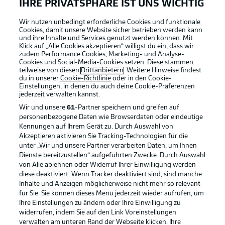
IHRE PRIVATSPHÄRE IST UNS WICHTIG
Wir nutzen unbedingt erforderliche Cookies und funktionale
Cookies, damit unsere Website sicher betrieben werden kann
und ihre Inhalte und Services genutzt werden können. Mit
Klick auf „Alle Cookies akzeptieren“ willigst du ein, dass wir
zudem Performance Cookies, Marketing- und Analyse-
Cookies und Social-Media-Cookies setzen. Diese stammen
teilweise von diesen
Drittanbietern
. Weitere Hinweise findest
du in unserer
Cookie-Richtlinie
oder in den Cookie-
Einstellungen, in denen du auch deine Cookie-Präferenzen
jederzeit
verwalten kannst.
Wir und unsere
61
-Partner speichern und greifen auf
personenbezogene Daten wie Browserdaten oder eindeutige
Kennungen auf Ihrem Gerät zu. Durch Auswahl von
Akzeptieren aktivieren Sie Tracking-Technologien für die
unter „Wir und unsere Partner verarbeiten Daten, um Ihnen
Dienste bereitzustellen“ aufgeführten Zwecke. Durch Auswahl
Rechtliche Hinweise
Voreinstellungen verwalten
von Alle ablehnen oder Widerruf Ihrer Einwilligung werden
diese deaktiviert. Wenn Tracker deaktiviert sind, sind manche
Datenschutz
Nutzungsbedingungen
Inhalte und Anzeigen möglicherweise nicht mehr so relevant
Kontakt
Jobs
für Sie. Sie können dieses Menü jederzeit wieder aufrufen, um
Ihre Einstellungen zu ändern oder Ihre Einwilligung zu
Impressum
Partner
widerrufen, indem Sie auf den Link Voreinstellungen
verwalten am unteren Rand der Webseite klicken. Ihre
Spieler
Liveticker