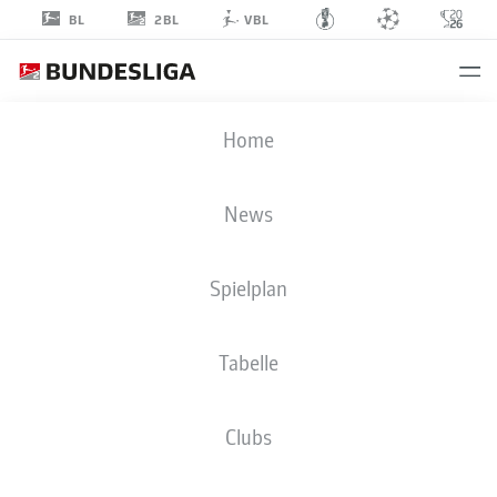
2BL
BL
VBL
BEN
Home
ZOLINSKI
0
News
Spielplan
ANGRIFF
Tabelle
1. FC KAISERSLAUTERN
STATISTIK SAISON 2019/2020
TORE
Clubs