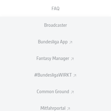
GEW.
GEW.
FAQ
ZWEIKÄMPFE
KOPFDUELLE
0
0
Broadcaster
Begangene Fouls
0
Bundesliga App
Gelbe Karten
0
Einsätze
0
Fantasy Manager
Sprints
0
#BundesligaWIRKT
Intensive Läufe
0
Common Ground
Laufdistanz (km)
0
Speed (km/h)
0
Mitfahrportal