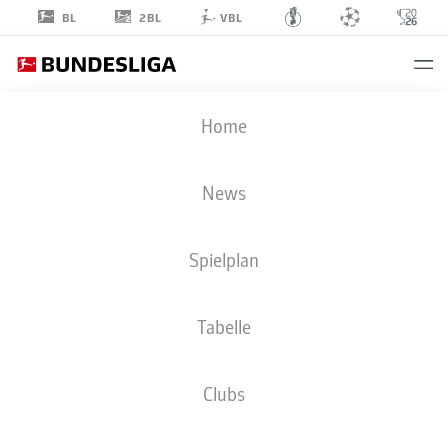
2BL
BL
VBL
ANTON
Home
KADE
30
News
Spielplan
MITTELFELD
Tabelle
FC AUGSBURG
STATISTIK SAISON 2026/2027
TORE
MITSPIELER
Clubs