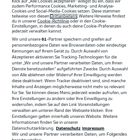
Klick auf „Alle Cookies akzeptieren“ willigst du ein, dass wir
zudem Performance Cookies, Marketing- und Analyse-
Cookies und Social-Media-Cookies setzen. Diese stammen
teilweise von diesen
Drittanbietern
. Weitere Hinweise findest
du in unserer
Cookie-Richtlinie
oder in den Cookie-
Einstellungen, in denen du auch deine Cookie-Präferenzen
jederzeit
verwalten kannst.
Wir und unsere
61
-Partner speichern und greifen auf
personenbezogene Daten wie Browserdaten oder eindeutige
Kennungen auf Ihrem Gerät zu. Durch Auswahl von
Akzeptieren aktivieren Sie Tracking-Technologien für die
unter „Wir und unsere Partner verarbeiten Daten, um Ihnen
Dienste bereitzustellen“ aufgeführten Zwecke. Durch Auswahl
Rechtliche Hinweise
Voreinstellungen verwalten
von Alle ablehnen oder Widerruf Ihrer Einwilligung werden
diese deaktiviert. Wenn Tracker deaktiviert sind, sind manche
Datenschutz
Nutzungsbedingungen
Inhalte und Anzeigen möglicherweise nicht mehr so relevant
Broadcaster
Kontakt
für Sie. Sie können dieses Menü jederzeit wieder aufrufen, um
Ihre Einstellungen zu ändern oder Ihre Einwilligung zu
Jobs
Impressum
widerrufen, indem Sie auf den Link Voreinstellungen
verwalten am unteren Rand der Webseite klicken. Ihre
Partner
Spieler
Einstellungen gelten innerhalb unseres Website. Weitere
Liveticker
AGB
Informationen finden Sie in unserer
Datenschutzerklärung.
Datenschutz
Impressum
Wir und unsere Partner verarbeiten Daten, um Folgendes