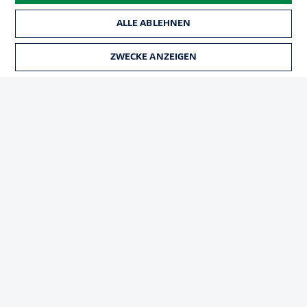
ALLE ABLEHNEN
Rechtliche Hinweise
Voreinstellungen verwalten
ZWECKE ANZEIGEN
Datenschutz
Nutzungsbedingungen
Broadcaster
Kontakt
Jobs
Impressum
Partner
Spieler
Liveticker
AGB
© 2026 Bundesliga-Gruppe GmbH