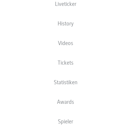
Liveticker
Bleib am Ball
History
Die Startaufstellung wird 60 Minuten vor
Anpfiff veröffentlicht.
Videos
Tickets
Statistiken
Awards
Spieler