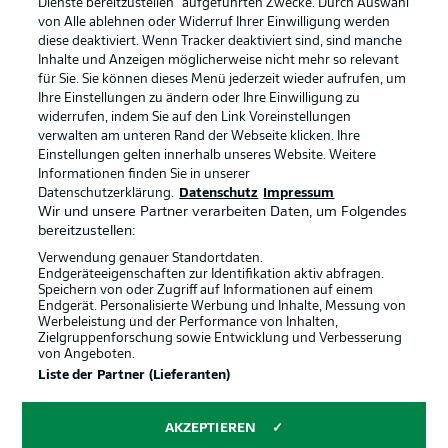
Dienste bereitzustellen“ aufgeführten Zwecke. Durch Auswahl
von Alle ablehnen oder Widerruf Ihrer Einwilligung werden
BUNDESLIGA APP
diese deaktiviert. Wenn Tracker deaktiviert sind, sind manche
BUNDESLIGA-GRUPPE
Inhalte und Anzeigen möglicherweise nicht mehr so relevant
für Sie. Sie können dieses Menü jederzeit wieder aufrufen, um
Ihre Einstellungen zu ändern oder Ihre Einwilligung zu
widerrufen, indem Sie auf den Link Voreinstellungen
Sprachauswahl
Anzeige Modus
verwalten am unteren Rand der Webseite klicken. Ihre
Deutsch
Offizielle Partner
Einstellungen gelten innerhalb unseres Website. Weitere
Informationen finden Sie in unserer
Datenschutzerklärung.
Datenschutz
Impressum
Wir und unsere Partner verarbeiten Daten, um Folgendes
Login
bereitzustellen:
Verwendung genauer Standortdaten.
Endgeräteeigenschaften zur Identifikation aktiv abfragen.
Speichern von oder Zugriff auf Informationen auf einem
Endgerät. Personalisierte Werbung und Inhalte, Messung von
Werbeleistung und der Performance von Inhalten,
Zielgruppenforschung sowie Entwicklung und Verbesserung
von Angeboten.
Liste der Partner (Lieferanten)
AKZEPTIEREN