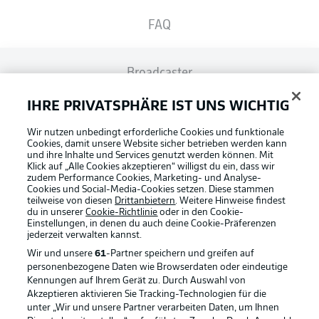
FAQ
Broadcaster
IHRE PRIVATSPHÄRE IST UNS WICHTIG
Bundesliga App
Wir nutzen unbedingt erforderliche Cookies und funktionale
Cookies, damit unsere Website sicher betrieben werden kann
und ihre Inhalte und Services genutzt werden können. Mit
Fantasy Manager
Klick auf „Alle Cookies akzeptieren“ willigst du ein, dass wir
zudem Performance Cookies, Marketing- und Analyse-
Cookies und Social-Media-Cookies setzen. Diese stammen
teilweise von diesen
Drittanbietern
. Weitere Hinweise findest
#BundesligaWIRKT
du in unserer
Cookie-Richtlinie
oder in den Cookie-
Einstellungen, in denen du auch deine Cookie-Präferenzen
jederzeit
verwalten kannst.
Wir und unsere
61
-Partner speichern und greifen auf
Common Ground
personenbezogene Daten wie Browserdaten oder eindeutige
Football as it's meant to be
Kennungen auf Ihrem Gerät zu. Durch Auswahl von
Akzeptieren aktivieren Sie Tracking-Technologien für die
Mitfahrportal
unter „Wir und unsere Partner verarbeiten Daten, um Ihnen