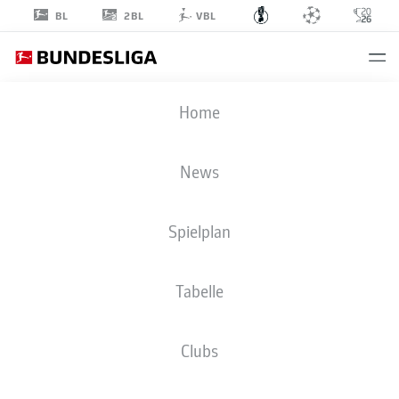
2BL
BL
VBL
DFB POKAL
Home
RUNDE 1
TSM
-
BMG
News
Spielplan
MAINZ
M'GLADBACH
Tabelle
LIVE
AUFSTELLUNGEN
STATISTIKEN
Clubs