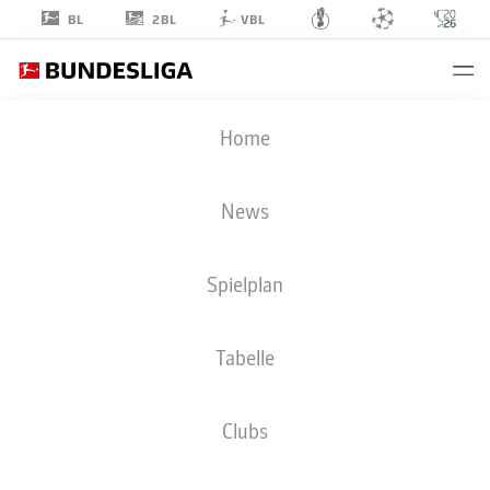
2BL
BL
VBL
JAN
Home
LESZCZYŃSKI
5
News
Spielplan
VERTEIDIGUNG
Tabelle
BORUSSIA MÖNCHENGLADBACH
STATISTIK SAISON 2026/2027
TORE
MITSPIELER
Clubs