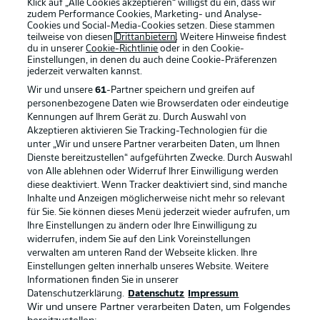
Klick auf „Alle Cookies akzeptieren“ willigst du ein, dass wir
zudem Performance Cookies, Marketing- und Analyse-
Cookies und Social-Media-Cookies setzen. Diese stammen
teilweise von diesen
Drittanbietern
. Weitere Hinweise findest
du in unserer
Cookie-Richtlinie
oder in den Cookie-
Einstellungen, in denen du auch deine Cookie-Präferenzen
jederzeit
verwalten kannst.
Wir und unsere
61
-Partner speichern und greifen auf
personenbezogene Daten wie Browserdaten oder eindeutige
Kennungen auf Ihrem Gerät zu. Durch Auswahl von
Akzeptieren aktivieren Sie Tracking-Technologien für die
unter „Wir und unsere Partner verarbeiten Daten, um Ihnen
Dienste bereitzustellen“ aufgeführten Zwecke. Durch Auswahl
Rechtliche Hinweise
Voreinstellungen verwalten
von Alle ablehnen oder Widerruf Ihrer Einwilligung werden
diese deaktiviert. Wenn Tracker deaktiviert sind, sind manche
Datenschutz
Nutzungsbedingungen
Inhalte und Anzeigen möglicherweise nicht mehr so relevant
Broadcaster
Kontakt
für Sie. Sie können dieses Menü jederzeit wieder aufrufen, um
Ihre Einstellungen zu ändern oder Ihre Einwilligung zu
Jobs
Impressum
widerrufen, indem Sie auf den Link Voreinstellungen
verwalten am unteren Rand der Webseite klicken. Ihre
Partner
Spieler
Einstellungen gelten innerhalb unseres Website. Weitere
Liveticker
AGB
Informationen finden Sie in unserer
Datenschutzerklärung.
Datenschutz
Impressum
Wir und unsere Partner verarbeiten Daten, um Folgendes