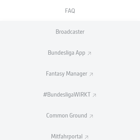
GEW.
GEW.
FAQ
ZWEIKÄMPFE
KOPFDUELLE
0
0
Broadcaster
Begangene Fouls
0
Bundesliga App
Gelbe Karten
0
Einsätze
0
Fantasy Manager
Sprints
0
#BundesligaWIRKT
Intensive Läufe
0
Common Ground
Laufdistanz (km)
0
Speed (km/h)
0
Mitfahrportal