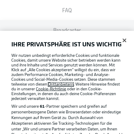
FAQ
Broadcaster
IHRE PRIVATSPHÄRE IST UNS WICHTIG
Bundesliga App
Wir nutzen unbedingt erforderliche Cookies und funktionale
Cookies, damit unsere Website sicher betrieben werden kann
und ihre Inhalte und Services genutzt werden können. Mit
Fantasy Manager
Klick auf „Alle Cookies akzeptieren“ willigst du ein, dass wir
zudem Performance Cookies, Marketing- und Analyse-
Cookies und Social-Media-Cookies setzen. Diese stammen
teilweise von diesen
Drittanbietern
. Weitere Hinweise findest
#BundesligaWIRKT
du in unserer
Cookie-Richtlinie
oder in den Cookie-
Einstellungen, in denen du auch deine Cookie-Präferenzen
jederzeit
verwalten kannst.
Wir und unsere
61
-Partner speichern und greifen auf
Common Ground
personenbezogene Daten wie Browserdaten oder eindeutige
Football as it's meant to be
Kennungen auf Ihrem Gerät zu. Durch Auswahl von
Akzeptieren aktivieren Sie Tracking-Technologien für die
Mitfahrportal
unter „Wir und unsere Partner verarbeiten Daten, um Ihnen