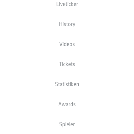
Liveticker
Bleib am Ball
History
Die Startaufstellung wird 60 Minuten vor
Anpfiff veröffentlicht.
Videos
Tickets
Statistiken
Awards
Spieler