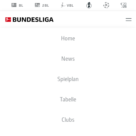
2BL
BL
VBL
DFB POKAL
Home
RUNDE 1
RWE
-
STP
News
Spielplan
ESSEN
ST. PAULI
Tabelle
LIVE
AUFSTELLUNGEN
STATISTIKEN
Clubs