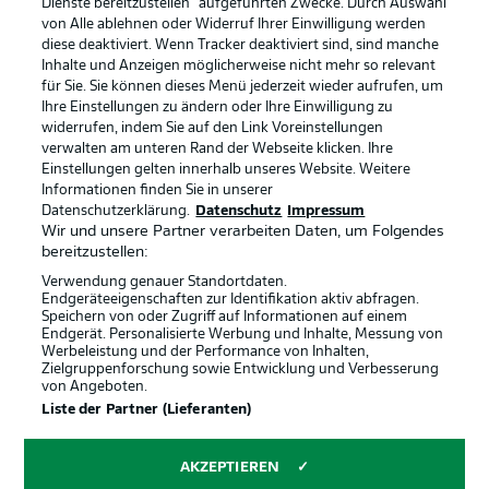
Dienste bereitzustellen“ aufgeführten Zwecke. Durch Auswahl
von Alle ablehnen oder Widerruf Ihrer Einwilligung werden
BUNDESLIGA APP
diese deaktiviert. Wenn Tracker deaktiviert sind, sind manche
BUNDESLIGA-GRUPPE
Inhalte und Anzeigen möglicherweise nicht mehr so relevant
für Sie. Sie können dieses Menü jederzeit wieder aufrufen, um
Ihre Einstellungen zu ändern oder Ihre Einwilligung zu
widerrufen, indem Sie auf den Link Voreinstellungen
Sprachauswahl
Anzeige Modus
verwalten am unteren Rand der Webseite klicken. Ihre
Deutsch
Offizielle Partner
Einstellungen gelten innerhalb unseres Website. Weitere
Informationen finden Sie in unserer
Datenschutzerklärung.
Datenschutz
Impressum
Wir und unsere Partner verarbeiten Daten, um Folgendes
Login
bereitzustellen:
Verwendung genauer Standortdaten.
Endgeräteeigenschaften zur Identifikation aktiv abfragen.
Speichern von oder Zugriff auf Informationen auf einem
Endgerät. Personalisierte Werbung und Inhalte, Messung von
Werbeleistung und der Performance von Inhalten,
Zielgruppenforschung sowie Entwicklung und Verbesserung
von Angeboten.
Liste der Partner (Lieferanten)
AKZEPTIEREN