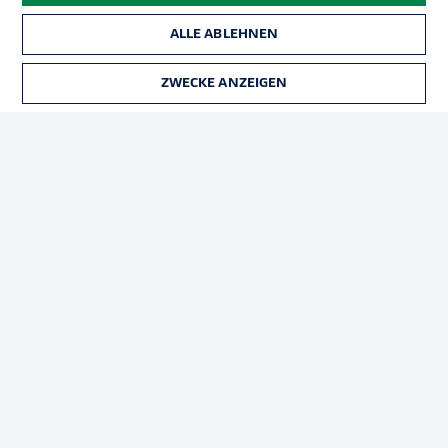
ALLE ABLEHNEN
Rechtliche Hinweise
Voreinstellungen verwalten
ZWECKE ANZEIGEN
Datenschutz
Nutzungsbedingungen
Broadcaster
Kontakt
Jobs
Impressum
Partner
Spieler
Liveticker
AGB
© 2026 Bundesliga-Gruppe GmbH