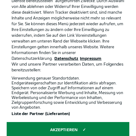
Dienste bereitzustellen“ aufgeführten Zwecke. Durch Auswahl
von Alle ablehnen oder Widerruf Ihrer Einwilligung werden
BUNDESLIGA APP
diese deaktiviert. Wenn Tracker deaktiviert sind, sind manche
BUNDESLIGA-GRUPPE
Inhalte und Anzeigen möglicherweise nicht mehr so relevant
für Sie. Sie können dieses Menü jederzeit wieder aufrufen, um
Ihre Einstellungen zu ändern oder Ihre Einwilligung zu
widerrufen, indem Sie auf den Link Voreinstellungen
Sprachauswahl
Anzeige Modus
verwalten am unteren Rand der Webseite klicken. Ihre
Deutsch
Offizielle Partner
Einstellungen gelten innerhalb unseres Website. Weitere
Informationen finden Sie in unserer
Datenschutzerklärung.
Datenschutz
Impressum
Wir und unsere Partner verarbeiten Daten, um Folgendes
Login
bereitzustellen:
Verwendung genauer Standortdaten.
Endgeräteeigenschaften zur Identifikation aktiv abfragen.
Speichern von oder Zugriff auf Informationen auf einem
Endgerät. Personalisierte Werbung und Inhalte, Messung von
Werbeleistung und der Performance von Inhalten,
Zielgruppenforschung sowie Entwicklung und Verbesserung
von Angeboten.
Liste der Partner (Lieferanten)
AKZEPTIEREN