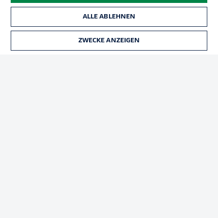
ALLE ABLEHNEN
Rechtliche Hinweise
Voreinstellungen verwalten
ZWECKE ANZEIGEN
Datenschutz
Nutzungsbedingungen
Broadcaster
Kontakt
Jobs
Impressum
Partner
Spieler
Liveticker
AGB
© 2026 Bundesliga-Gruppe GmbH