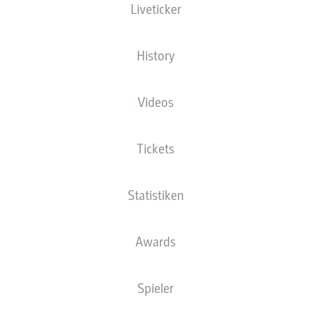
Liveticker
Bleib am Ball
History
Die Startaufstellung wird 60 Minuten vor
Anpfiff veröffentlicht.
Videos
Tickets
Statistiken
Awards
Spieler