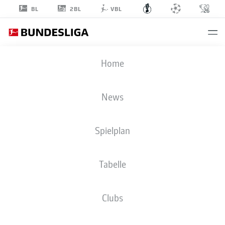
2BL
BL
VBL
DFB POKAL
Home
RUNDE 1
FCC
-
SVD
News
Spielplan
JENA
DARMSTADT
Tabelle
LIVE
AUFSTELLUNGEN
STATISTIKEN
Clubs