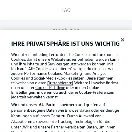
FAQ
Broadcaster
IHRE PRIVATSPHÄRE IST UNS WICHTIG
Bundesliga App
Wir nutzen unbedingt erforderliche Cookies und funktionale
Cookies, damit unsere Website sicher betrieben werden kann
und ihre Inhalte und Services genutzt werden können. Mit
Fantasy Manager
Klick auf „Alle Cookies akzeptieren“ willigst du ein, dass wir
zudem Performance Cookies, Marketing- und Analyse-
Cookies und Social-Media-Cookies setzen. Diese stammen
teilweise von diesen
Drittanbietern
. Weitere Hinweise findest
#BundesligaWIRKT
du in unserer
Cookie-Richtlinie
oder in den Cookie-
Einstellungen, in denen du auch deine Cookie-Präferenzen
jederzeit
verwalten kannst.
Wir und unsere
61
-Partner speichern und greifen auf
Common Ground
personenbezogene Daten wie Browserdaten oder eindeutige
Football as it's meant to be
Kennungen auf Ihrem Gerät zu. Durch Auswahl von
Akzeptieren aktivieren Sie Tracking-Technologien für die
Mitfahrportal
unter „Wir und unsere Partner verarbeiten Daten, um Ihnen