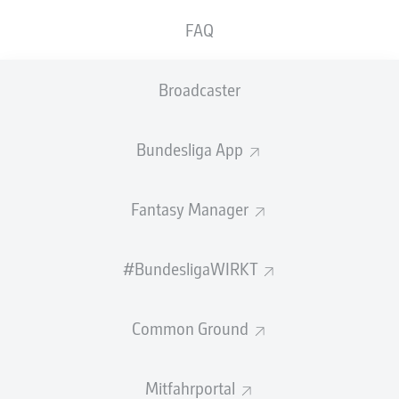
FAQ
SPIELENDE
Broadcaster
ELFMETER
VERSCHOSSEN!
Bundesliga App
Schütze:
Gabriel
Fantasy Manager
#BundesligaWIRKT
LUCAS
BERALDO
TOR!
Common Ground
5
:
4
Mitfahrportal
Elfmeter