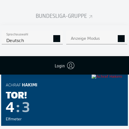
BUNDESLIGA-GRUPPE
GABRIEL
MARTINELLI
TOR!
Sprachauswahl
Anzeige Modus
Deutsch
4
:
4
Elfmeter
Login
ACHRAF
HAKIMI
TOR!
4
:
3
Elfmeter