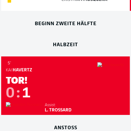
BEGINN ZWEITE HÄLFTE
HALBZEIT
5'
KAI
HAVERTZ
TOR!
0
:
1
Assist:
L. TROSSARD
ANSTOSS