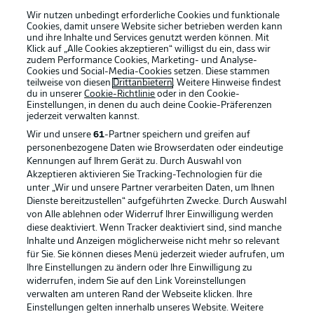
Wir nutzen unbedingt erforderliche Cookies und funktionale
Cookies, damit unsere Website sicher betrieben werden kann
und ihre Inhalte und Services genutzt werden können. Mit
Klick auf „Alle Cookies akzeptieren“ willigst du ein, dass wir
zudem Performance Cookies, Marketing- und Analyse-
Cookies und Social-Media-Cookies setzen. Diese stammen
teilweise von diesen
Drittanbietern
. Weitere Hinweise findest
du in unserer
Cookie-Richtlinie
oder in den Cookie-
Einstellungen, in denen du auch deine Cookie-Präferenzen
jederzeit
verwalten kannst.
Wir und unsere
61
-Partner speichern und greifen auf
personenbezogene Daten wie Browserdaten oder eindeutige
Kennungen auf Ihrem Gerät zu. Durch Auswahl von
Akzeptieren aktivieren Sie Tracking-Technologien für die
unter „Wir und unsere Partner verarbeiten Daten, um Ihnen
Dienste bereitzustellen“ aufgeführten Zwecke. Durch Auswahl
Rechtliche Hinweise
Voreinstellungen verwalten
von Alle ablehnen oder Widerruf Ihrer Einwilligung werden
diese deaktiviert. Wenn Tracker deaktiviert sind, sind manche
Datenschutz
Nutzungsbedingungen
Inhalte und Anzeigen möglicherweise nicht mehr so relevant
Broadcaster
Kontakt
für Sie. Sie können dieses Menü jederzeit wieder aufrufen, um
Ihre Einstellungen zu ändern oder Ihre Einwilligung zu
Jobs
Impressum
widerrufen, indem Sie auf den Link Voreinstellungen
verwalten am unteren Rand der Webseite klicken. Ihre
Partner
Spieler
Einstellungen gelten innerhalb unseres Website. Weitere