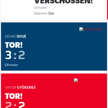
VERSCHOSSEN!
Schütze:
Eberechi
Eze
DÉSIRÉ
DOUÉ
TOR!
3
:
2
Elfmeter
VIKTOR
GYÖKERES
TOR!
2
:
2