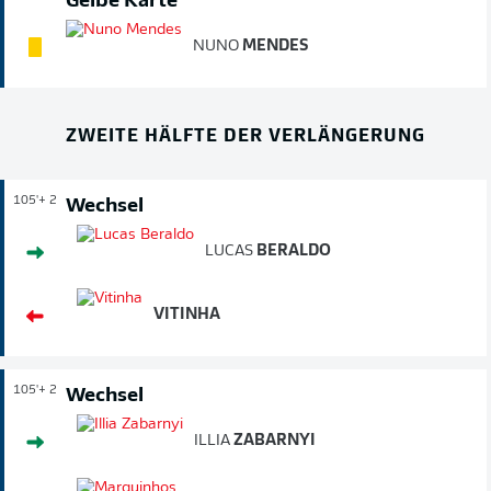
Gelbe Karte
NUNO
MENDES
ZWEITE HÄLFTE DER VERLÄNGERUNG
105'
+ 2
Wechsel
LUCAS
BERALDO
VITINHA
105'
+ 2
Wechsel
ILLIA
ZABARNYI