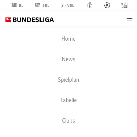
2BL
BL
VBL
CHAMPIONS LEAGUE
Home
FINALE
PSG
-
ARS
News
4
3
Spielplan
1
1
PSG
ARSENAL
Tabelle
LIVE
AUFSTELLUNGEN
STATISTIKEN
Clubs
120'
Gabriel